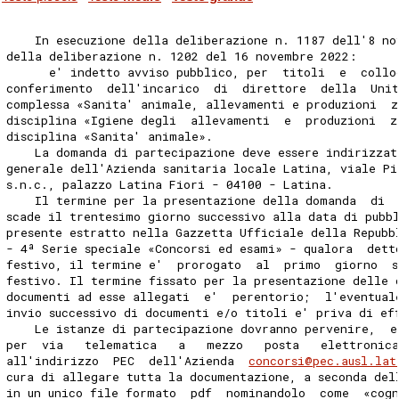
    In esecuzione della deliberazione n. 1187 dell'8 no
della deliberazione n. 1202 del 16 novembre 2022: 
      e' indetto avviso pubblico, per  titoli  e  collo
conferimento  dell'incarico  di  direttore  della  Uni
complessa «Sanita' animale, allevamenti e produzioni  z
disciplina «Igiene degli  allevamenti  e  produzioni  z
disciplina «Sanita' animale». 
    La domanda di partecipazione deve essere indirizzat
generale dell'Azienda sanitaria locale Latina, viale Pi
s.n.c., palazzo Latina Fiori - 04100 - Latina. 
    Il termine per la presentazione della domanda  di 
scade il trentesimo giorno successivo alla data di pubb
presente estratto nella Gazzetta Ufficiale della Repubb
- 4ª Serie speciale «Concorsi ed esami» - qualora  dett
festivo, il termine e'  prorogato  al  primo  giorno  s
festivo. Il termine fissato per la presentazione delle 
documenti ad esse allegati  e'  perentorio;  l'eventual
invio successivo di documenti e/o titoli e' priva di ef
    Le istanze di partecipazione dovranno pervenire,  e
per  via   telematica   a   mezzo   posta   elettronic
all'indirizzo  PEC  dell'Azienda  
concorsi@pec.ausl.lat
cura di allegare tutta la documentazione, a seconda del
in un unico file formato  pdf  nominandolo  come  «cog