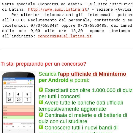
Serie speciale «Concorsi ed esami» - sul sito istituzio
di Latina: 
http://www.ausl.latina.it
/ - sezione «Avvisi
    Per ulteriori informazioni gli  interessati  potran
all'U.O.C. Reclutamento del personale, contattando i se
telefonici: 0773/6553481 oppure 0773/6553485, dal luned
dalle  ore  9,00  alle  ore  13,30   oppure   inviando 
all'indirizzo: 
concorsi@ausl.latina.it
Ti stai preparando per un concorso?
Scarica l'
app ufficiale di Mininterno
per Android
e potrai:
Esercitarti con oltre 1.000.000 di quiz
per tutti i concorsi
Avere tutte le banche dati ufficiali
tempestivamente aggiornate
Centinaia di materie e di batterie di
quiz con cui studiare
Conoscere tutti i nuovi bandi di