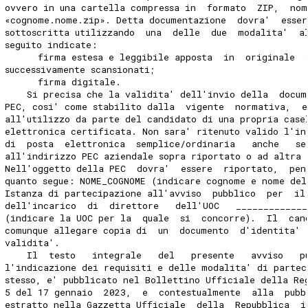
ovvero in una cartella compressa in  formato  ZIP,  no
«cognome.nome.zip». Detta documentazione  dovra'  esse
sottoscritta utilizzando  una  delle  due  modalita'  a
seguito indicate: 
      firma estesa e leggibile apposta  in  originale  
successivamente scansionati; 
      firma digitale. 
    Si precisa che la validita' dell'invio della  docum
PEC, cosi' come stabilito dalla  vigente  normativa,  e
all'utilizzo da parte del candidato di una propria case
elettronica certificata. Non sara' ritenuto valido l'in
di  posta  elettronica  semplice/ordinaria   anche   se
all'indirizzo PEC aziendale sopra riportato o ad altra 
Nell'oggetto della PEC  dovra'  essere  riportato,  pen
quanto segue: NOME_COGNOME (indicare cognome e nome del
Istanza di partecipazione all'avviso  pubblico  per  il
dell'incarico  di  direttore   dell'UOC   _____________
(indicare la UOC per la  quale  si  concorre).  Il  can
comunque allegare copia di  un  documento  d'identita' 
validita'. 
    Il  testo   integrale   del   presente   avviso   p
l'indicazione dei requisiti e delle modalita' di partec
stesso, e' pubblicato nel Bollettino Ufficiale della Re
5 del 17 gennaio  2023,  e  contestualmente  alla  pubb
estratto nella Gazzetta Ufficiale  della  Repubblica  i