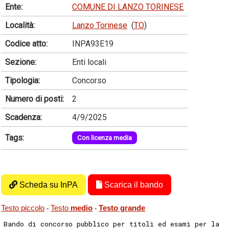
Ente:
COMUNE DI LANZO TORINESE
Località:
Lanzo Torinese
(
TO
)
Codice atto:
INPA93E19
Sezione:
Enti locali
Tipologia:
Concorso
Numero di posti:
2
Scadenza:
4/9/2025
Tags:
Con licenza media
Scheda su InPA
Scarica il bando
Testo piccolo
Testo
medio
Testo grande
-
-
Bando di concorso pubblico per titoli ed esami per la