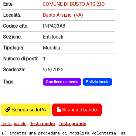
Ente:
COMUNE DI BUSTO ARSIZIO
Località:
Busto Arsizio
(
VA
)
Codice atto:
INPAC3A8
Sezione:
Enti locali
Tipologia:
Mobilità
Numero di posti:
1
Scadenza:
9/6/2025
Tags:
Con licenza media
Polizia locale
Scheda su InPA
Scarica il bando
Testo piccolo
Testo
medio
Testo grande
-
-
E' indetta una procedura di mobilità volontaria, ai