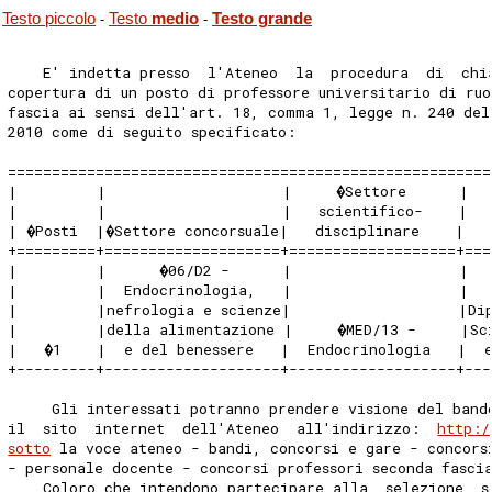
Testo piccolo
Testo
medio
Testo grande
-
-
    E' indetta presso  l'Ateneo  la  procedura  di  chi
copertura di un posto di professore universitario di ru
fascia ai sensi dell'art. 18, comma 1, legge n. 240 del
2010 come di seguito specificato: 
=======================================================
|         |                    |     �Settore      |  
|         |                    |   scientifico-    |  
| �Posti  |�Settore concorsuale|   disciplinare    |   
+=========+====================+===================+===
|         |      �06/D2 -      |                   |  
|         |  Endocrinologia,   |                   |  
|         |nefrologia e scienze|                   |Di
|         |della alimentazione |     �MED/13 -     |Sc
|   �1    |  e del benessere   |  Endocrinologia   |  
+---------+--------------------+-------------------+---
     Gli interessati potranno prendere visione del band
il  sito  internet  dell'Ateneo  all'indirizzo:  
http:/
sotto
 la voce ateneo - bandi, concorsi e gare - concors
- personale docente - concorsi professori seconda fasci
    Coloro che intendono partecipare alla  selezione  s