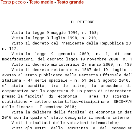
Testo piccolo
Testo
medio
Testo grande
-
-
                             IL RETTORE 
    Vista la legge 9 maggio 1994, n. 168; 
    Vista la legge 3 luglio 1998, n. 210; 
    Visto il decreto del Presidente della Repubblica 23
n. 117; 
    Vista la  legge  9  gennaio  2009,  n.  1,  di  con
modificazioni, del decreto-legge 10 novembre 2008, n. 
    Visto il decreto ministeriale 27 marzo 2009, n. 139
    Visto il decreto rettorale n. 1567 del 19  luglio  
avviso e' stato pubblicato nella Gazzetta Ufficiale del
italiana - 4ª serie speciale - n. 61 del 3 agosto 2010,
e'  stata  bandita,  tra  le  altre,  la  procedura  di
comparativa per la copertura di un posto di ricercatore
presso la facolta'  di  economia  -  area  13  scienze 
statistiche - settore scientifico-disciplinare  SECS-P/
delle finanze - I sessione 2010; 
    Vista la delibera della facolta' di economia in dat
2010 con la quale e' stato designato il membro interno;
    Visti i risultati delle votazioni telematiche; 
    Visti gli esiti  dello  scrutinio  e  del  consegue