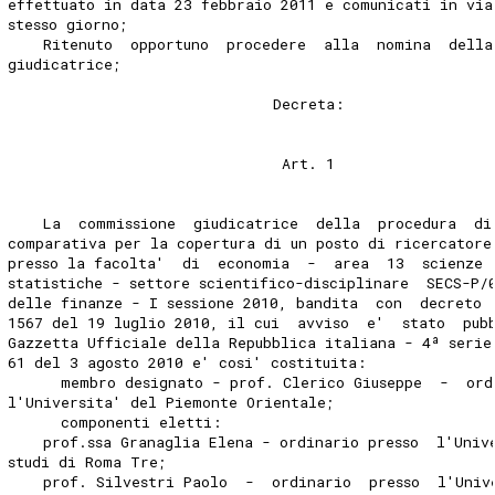
effettuato in data 23 febbraio 2011 e comunicati in via
stesso giorno; 
    Ritenuto  opportuno  procedere  alla  nomina  della
giudicatrice; 
                              Decreta: 
                               Art. 1 
    La  commissione  giudicatrice  della  procedura  di
comparativa per la copertura di un posto di ricercatore
presso la facolta'  di  economia  -  area  13  scienze 
statistiche - settore scientifico-disciplinare  SECS-P/
delle finanze - I sessione 2010, bandita  con  decreto 
1567 del 19 luglio 2010, il cui  avviso  e'  stato  pub
Gazzetta Ufficiale della Repubblica italiana - 4ª serie
61 del 3 agosto 2010 e' cosi' costituita: 
      membro designato - prof. Clerico Giuseppe  -  ord
l'Universita' del Piemonte Orientale; 
      componenti eletti: 
    prof.ssa Granaglia Elena - ordinario presso  l'Univ
studi di Roma Tre; 
    prof. Silvestri Paolo  -  ordinario  presso  l'Univ