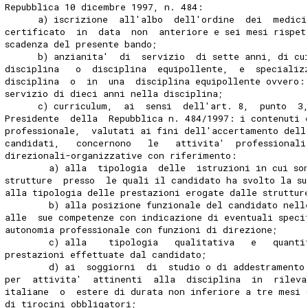
Repubblica 10 dicembre 1997, n. 484:
      a) iscrizione  all'albo  dell'ordine  dei  medici
certificato  in  data  non  anteriore e sei mesi rispet
scadenza del presente bando;
      b) anzianita'  di  servizio  di sette anni, di cu
disciplina   o  disciplina  equipollente,  e  specializ
disciplina  o  in  una  disciplina equipollente ovvero:
servizio di dieci anni nella disciplina;
      c) curriculum,  ai  sensi  dell'art. 8,  punto  3
Presidente  della  Repubblica n. 484/1997: i contenuti 
professionale,  valutati ai fini dell'accertamento dell
candidati,   concernono   le   attivita'  professionali
direzionali-organizzative con riferimento:
        a) alla  tipologia  delle  istruzioni in cui so
strutture  presso  le quali il candidato ha svolto la s
alla tipologia delle prestazioni erogate dalle struttur
        b) alla posizione funzionale del candidato nell
alle  sue competenze con indicazione di eventuali speci
autonomia professionale con funzioni di direzione;
        c) alla    tipologia   qualitativa   e   quanti
prestazioni effettuate dal candidato;
        d) ai  soggiorni  di  studio o di addestramento
per  attivita'  attinenti  alla  disciplina  in  rileva
italiane  o  estere di durata non inferiore a tre mesi 
di tirocini obbligatori;