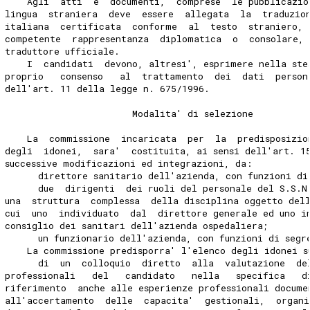
    Agli  atti  e  documenti,  comprese  le pubblicazio
lingua  straniera  deve  essere  allegata  la  traduzio
italiana  certificata  conforme  al  testo  straniero, 
competente  rappresentanza  diplomatica  o  consolare, 
traduttore ufficiale.
    I  candidati  devono, altresi', esprimere nella ste
proprio   consenso   al  trattamento  dei  dati  person
dell'art. 11 della legge n. 675/1996.
                       Modalita' di selezione
    La  commissione  incaricata  per  la  predisposizio
degli  idonei,  sara'  costituita, ai sensi dell'art. 1
successive modificazioni ed integrazioni, da:
      direttore sanitario dell'azienda, con funzioni di
      due  dirigenti  dei ruoli del personale del S.S.N
una  struttura  complessa  della disciplina oggetto del
cui  uno  individuato  dal  direttore generale ed uno i
consiglio dei sanitari dell'azienda ospedaliera;
      un funzionario dell'azienda, con funzioni di segr
    La commissione predisporra' l'elenco degli idonei s
      di  un  colloquio  diretto  alla  valutazione  de
professionali   del   candidato   nella   specifica   d
riferimento  anche alle esperienze professionali docume
all'accertamento  delle  capacita'  gestionali,  organi