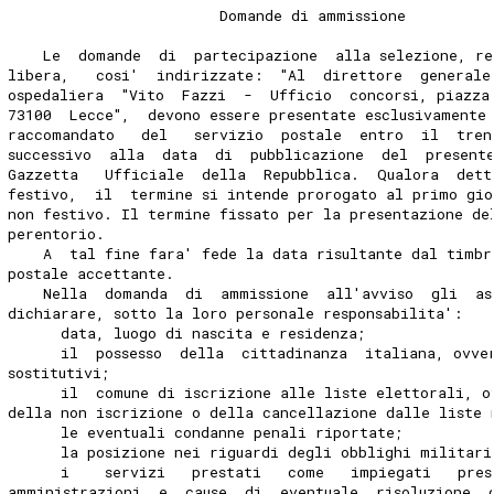
                        Domande di ammissione
    Le  domande  di  partecipazione  alla selezione, re
libera,   cosi'  indirizzate:  "Al  direttore  generale
ospedaliera  "Vito  Fazzi  -  Ufficio  concorsi, piazza
73100  Lecce",  devono essere presentate esclusivamente
raccomandato   del   servizio  postale  entro  il  tren
successivo  alla  data  di  pubblicazione  del  present
Gazzetta   Ufficiale  della  Repubblica.  Qualora  dett
festivo,  il  termine si intende prorogato al primo gio
non festivo. Il termine fissato per la presentazione de
perentorio.
    A  tal fine fara' fede la data risultante dal timbr
postale accettante.
    Nella  domanda  di  ammissione  all'avviso  gli  as
dichiarare, sotto la loro personale responsabilita':
      data, luogo di nascita e residenza;
      il  possesso  della  cittadinanza  italiana, ovve
sostitutivi;
      il  comune di iscrizione alle liste elettorali, o
della non iscrizione o della cancellazione dalle liste 
      le eventuali condanne penali riportate;
      la posizione nei riguardi degli obblighi militari
      i    servizi   prestati   come   impiegati   pres
amministrazioni  e  cause  di  eventuale  risoluzione  