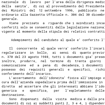
nazionale  di  lavoro  per l'area della dirigenza medi
della  sanita',  di cui al provvedimento del Presidente
dei  Ministri  del  12 settembre  1996,  pubblicato  ne
ordinario alla Gazzetta Ufficiale n. 304 del 30 dicembr
generale.
    Viene  precisato  a  riguardo che i suindicati inca
conferiti solo se consentiti dalla legislazione naziona
vigente al momento della stipula dei relativi contratti
     Adempimenti del candidato al quale e' conferito l
    Il  concorrente  al quale verra' conferito l'incari
regolarizzare  in  bollo,  ai  sensi  di  quanto previs
n. 370 del 23 agosto 1988, tutti i documenti gia' prese
inoltre,  produrre,  nel  termine  di  trenta  giorni  
comunicazione  ed  a  pena  di  decadenza, i documenti
possesso  dei  requisiti  generali  e  specifici,  rich
conferimento dell'incarico.
    L'accertamento  dell'idoneita' fisica all'impiego e
cura dell'azienda ospedaliera prima dell'immissione in 
diretta  ad accertare che gli interessati abbiano l'ido
generica   e   specifica,   per   l'espletamento  delle
destinazione.
    Sono  dispensati  dalla  visita  medica e dalla pre
documenti di cui ai suddetti punti 2, 3 e 4, i dipenden