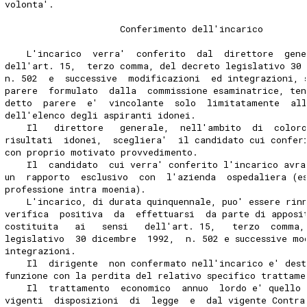
volonta'.
                     Conferimento dell'incarico
    L'incarico  verra'  conferito  dal  direttore  gene
dell'art. 15,  terzo comma, del decreto legislativo 30
n. 502  e  successive  modificazioni  ed integrazioni, 
parere  formulato  dalla  commissione esaminatrice, ten
detto  parere  e'  vincolante  solo  limitatamente  al
dell'elenco degli aspiranti idonei.
    Il   direttore   generale,  nell'ambito  di  coloro
risultati  idonei,  scegliera'  il candidato cui confer
con proprio motivato provvedimento.
    Il  candidato  cui verra' conferito l'incarico avra
un  rapporto  esclusivo  con  l'azienda  ospedaliera (e
professione intra moenia).
    L'incarico, di durata quinquennale, puo' essere rin
verifica  positiva  da  effettuarsi  da parte di apposi
costituita   ai   sensi   dell'art. 15,   terzo  comma,
legislativo  30 dicembre  1992,  n. 502 e successive mo
integrazioni.
    Il  dirigente  non confermato nell'incarico e' dest
funzione con la perdita del relativo specifico trattame
    Il  trattamento  economico  annuo  lordo e' quello 
vigenti  disposizioni  di  legge  e  dal vigente Contra