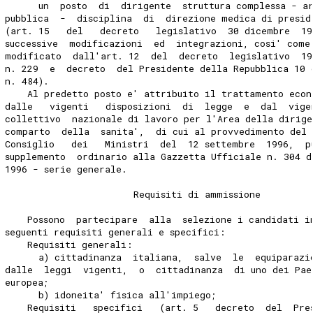
      un  posto  di  dirigente  struttura complessa - a
pubblica  -  disciplina  di  direzione medica di presid
(art. 15   del   decreto   legislativo  30 dicembre  19
successive  modificazioni  ed  integrazioni, cosi' come
modificato  dall'art. 12  del  decreto  legislativo  19
n. 229  e  decreto  del Presidente della Repubblica 10 
n. 484).
    Al predetto posto e' attribuito il trattamento econ
dalle   vigenti   disposizioni  di  legge  e  dal  vige
collettivo  nazionale di lavoro per l'Area della dirig
comparto  della  sanita',  di cui al provvedimento del 
Consiglio   dei   Ministri  del  12 settembre  1996,  p
supplemento  ordinario alla Gazzetta Ufficiale n. 304 d
1996 - serie generale.
                       Requisiti di ammissione
    Possono  partecipare  alla  selezione i candidati i
seguenti requisiti generali e specifici:
    Requisiti generali:
      a) cittadinanza  italiana,  salve  le  equiparazi
dalle  leggi  vigenti,  o  cittadinanza  di uno dei Pae
europea;
      b) idoneita' fisica all'impiego;
    Requisiti   specifici   (art. 5   decreto  del  Pre