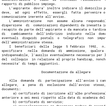
rapporti di pubblico impiego.
    L'aspirante  dovra' inoltre indicare il domicilio p
deve,  ad  ogni  effetto,  essergli  fatta  pervenire o
comunicazione inerente all'avviso.
    L'amministrazione   non  assume  alcuna  responsabi
dispersione  di  comunicazioni dipendenti da inesatta i
recapito da parte dell'aspirante o da mancata o tardiva
di   cambiamento  dell'indirizzo  indicato  nella  dom
eventuali  disguidi  postali  o  telegrafici  non  impu
dell'amministrazione stessa.
    I  beneficiari  della  legge  5 febbraio  1992,  n.
specificare   nella  domanda  di  ammissione,  qualora 
indispensabile, l'ausilio eventualmente necessario per 
del  colloquio  in relazione al proprio handicap, nonch
necessita' di tempi aggiuntivi.
                     Documentazione da allegare
    Alla  domanda  di  partecipazione  all'avviso i can
allegare,  a  pena  di  esclusione  dall'avviso  stesso
documenti:
      a) certificato di iscrizione all'albo professiona
anteriore a sei mesi rispetto alla data di scadenza del
      b) certificato di servizio;
      c) specializzazione in direzione medica di presid