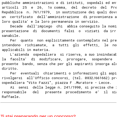
pubbliche amministrazioni e di istituti, ospedali ed en
articoli  25  e  26,  1o comma,  del  decreto  del  Pr
Repubblica  n. 761/1979,  in sostituzione dei quali dov
un  certificato  dell'amministrazione  di provenienza a
loro qualita' e la loro permanenza in servizio.
    Decade  dall'impiego  chi  abbia conseguito la nom
presentazione  di  documenti  falsi  o  viziati  da irr
sanabile.
    Per  quanto  non esplicitamente contemplato nel pre
intendono  richiamate,  a  tutti  gli  effetti,  le  n
applicabili in materia.
    L'azienda  ospedaliera  si riserva, a suo insindaca
la  facolta'  di  modificare,  prorogare,  sospendere  
presente  bando, senza che per gli aspiranti insorga al
diritto.
    Per  eventuali  chiarimenti o informazioni gli aspi
rivolgersi  all'Ufficio concorsi, (tel. 0832/661662) pr
ospedaliera "Vito Fazzi", piazza F .Muratore - Lecce.
    Ai  sensi  della legge n. 241/1990, si precisa che 
responsabile   del   presente  procedimento  e'  il  si
Raffaele.
Ti stai preparando per un concorso?