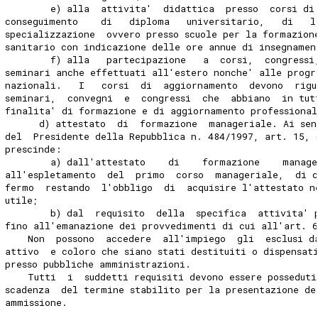
        e) alla  attivita'  didattica  presso  corsi di
conseguimento    di   diploma   universitario,   di   l
specializzazione  ovvero presso scuole per la formazion
sanitario con indicazione delle ore annue di insegnamen
        f) alla   partecipazione   a  corsi,  congressi
seminari anche effettuati all'estero nonche' alle progr
nazionali.   I   corsi  di  aggiornamento  devono  rigu
seminari,  convegni  e  congressi  che  abbiano  in tut
finalita' di formazione e di aggiornamento professional
      d) attestato  di  formazione  manageriale. Ai sen
del  Presidente della Repubblica n. 484/1997, art. 15, 
prescinde:
        a) dall'attestato    di    formazione    manage
all'espletamento  del  primo  corso  manageriale,  di c
fermo  restando  l'obbligo  di  acquisire l'attestato n
utile;
        b) dal  requisito  della  specifica  attivita' 
fino all'emanazione dei provvedimenti di cui all'art. 
    Non  possono  accedere  all'impiego  gli  esclusi d
attivo  e coloro che siano stati destituiti o dispensat
presso pubbliche amministrazioni.
    Tutti  i  suddetti requisiti devono essere possedut
scadenza  del termine stabilito per la presentazione de
ammissione.