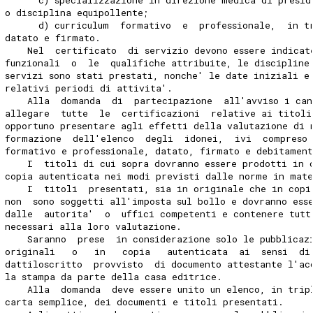
o disciplina equipollente;
      d) curriculum  formativo  e  professionale,  in t
datato e firmato.
    Nel  certificato  di servizio devono essere indicat
funzionali  o  le  qualifiche attribuite, le discipline
servizi sono stati prestati, nonche' le date iniziali e
relativi periodi di attivita'.
    Alla  domanda  di  partecipazione  all'avviso i can
allegare  tutte  le  certificazioni  relative ai titoli
opportuno presentare agli effetti della valutazione di 
formazione  dell'elenco  degli  idonei,  ivi  compreso 
formativo e professionale, datato, firmato e debitamen
    I  titoli di cui sopra dovranno essere prodotti in 
copia autenticata nei modi previsti dalle norme in mat
    I  titoli  presentati, sia in originale che in copi
non  sono soggetti all'imposta sul bollo e dovranno ess
dalle  autorita'  o  uffici competenti e contenere tutt
necessari alla loro valutazione.
    Saranno  prese  in considerazione solo le pubblicaz
originali   o   in   copia   autenticata  ai  sensi  di
dattiloscritto  provvisto  di documento attestante l'ac
la stampa da parte della casa editrice.
    Alla  domanda  deve essere unito un elenco, in trip
carta semplice, dei documenti e titoli presentati.