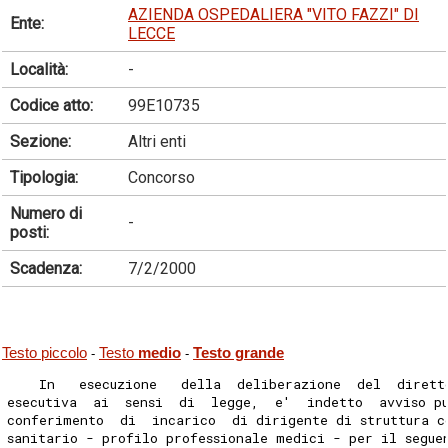
AZIENDA OSPEDALIERA "VITO FAZZI" DI
Ente:
LECCE
Località:
-
Codice atto:
99E10735
Sezione:
Altri enti
Tipologia:
Concorso
Numero di
-
posti:
Scadenza:
7/2/2000
Testo piccolo
Testo
medio
Testo grande
-
-
    In   esecuzione   della  deliberazione  del  dirett
esecutiva  ai  sensi  di  legge,  e'  indetto  avviso p
conferimento  di  incarico  di dirigente di struttura c
sanitario - profilo professionale medici - per il segue