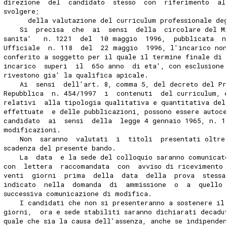
direzione  del  candidato  stesso  con  riferimento  al
svolgere;
      della valutazione del curriculum professionale de
    Si  precisa  che  ai  sensi  della  circolare del M
sanita'   n. 1221  del  10 maggio  1996,  pubblicata  n
Ufficiale  n. 118  del  22 maggio  1996, l'incarico non
conferito a soggetto per il quale il termine finale di 
incarico  superi  il  65o anno  di eta', con esclusione
rivestono gia' la qualifica apicale.
    Ai  sensi  dell'art. 8, comma 5, del decreto del Pr
Repubblica  n. 454/1997  i  contenuti  del curriculum, 
relativi  alla tipologia qualitativa e quantitativa del
effettuate  e delle pubblicazioni, possono essere autoc
candidato  ai  sensi  della  legge 4 gennaio 1965, n. 1
modificazioni.
    Non  saranno  valutati  i  titoli  presentati oltre
scadenza del presente bando.
    La  data  e la sede del colloquio saranno comunicat
con  lettera  raccomandata  con  avviso di ricevimento
venti  giorni  prima  della  data  della  prova  stessa
indicato  nella  domanda  di  ammissione  o  a  quello 
successiva comunicazione di modifica.
    I candidati che non si presenteranno a sostenere il
giorni,  ora e sede stabiliti saranno dichiarati decadu
quale che sia la causa dell'assenza, anche se indipende