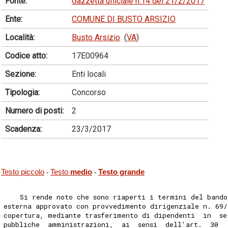
Fonte:
Gazzetta ufficiale n.14 del 21/2/2017
Ente:
COMUNE DI BUSTO ARSIZIO
Località:
Busto Arsizio
(
VA
)
Codice atto:
17E00964
Sezione:
Enti locali
Tipologia:
Concorso
Numero di posti:
2
Scadenza:
23/3/2017
Testo piccolo
Testo
medio
Testo grande
-
-
    Si rende noto che sono riaperti i termini del band
esterna approvato con provvedimento dirigenziale n. 69/
copertura, mediante trasferimento di dipendenti  in  se
pubbliche  amministrazioni,  ai  sensi  dell'art.  30  