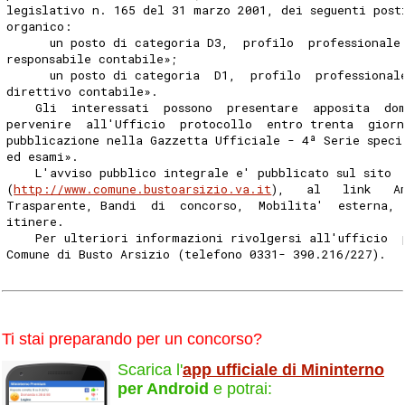
legislativo n. 165 del 31 marzo 2001, dei seguenti post
organico: 
      un posto di categoria D3,  profilo  professionale
responsabile contabile»; 
      un posto di categoria  D1,  profilo  professional
direttivo contabile». 
    Gli  interessati  possono  presentare  apposita  do
pervenire  all'Ufficio  protocollo  entro trenta  giorn
pubblicazione nella Gazzetta Ufficiale - 4ª Serie speci
ed esami». 
    L'avviso pubblico integrale e' pubblicato sul sito 
(
http://www.comune.bustoarsizio.va.it
),   al   link   A
Trasparente, Bandi  di  concorso,  Mobilita'  esterna, 
itinere. 
    Per ulteriori informazioni rivolgersi all'ufficio  
Comune di Busto Arsizio (telefono 0331- 390.216/227). 
Ti stai preparando per un concorso?
Scarica l'
app ufficiale di Mininterno
per Android
e potrai: