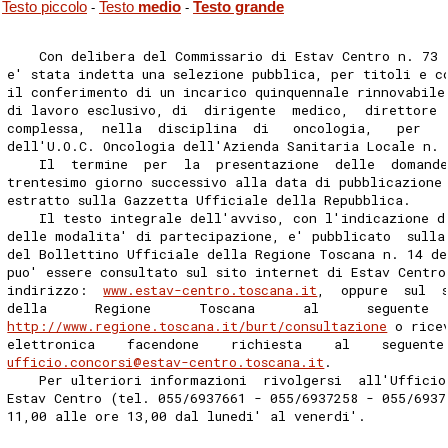
Testo piccolo
Testo
medio
Testo grande
-
-
    Con delibera del Commissario di Estav Centro n. 73 
e' stata indetta una selezione pubblica, per titoli e c
il conferimento di un incarico quinquennale rinnovabile
di lavoro esclusivo, di  dirigente  medico,  direttore 
complessa,  nella  disciplina  di   oncologia,   per   
dell'U.O.C. Oncologia dell'Azienda Sanitaria Locale n.
    Il  termine  per  la  presentazione  delle  domande
trentesimo giorno successivo alla data di pubblicazione
estratto sulla Gazzetta Ufficiale della Repubblica. 
    Il testo integrale dell'avviso, con l'indicazione d
delle modalita' di partecipazione, e' pubblicato  sulla
del Bollettino Ufficiale della Regione Toscana n. 14 de
puo' essere consultato sul sito internet di Estav Centro
indirizzo:  
www.estav-centro.toscana.it
,  oppure  sul  
della      Regione      Toscana      al      seguente  
http://www.regione.toscana.it/burt/consultazione
 o rice
elettronica    facendone    richiesta    al    seguente
ufficio.concorsi@estav-centro.toscana.it
. 
    Per ulteriori informazioni  rivolgersi  all'Ufficio
Estav Centro (tel. 055/6937661 - 055/6937258 - 055/6937
11,00 alle ore 13,00 dal lunedi' al venerdi'. 