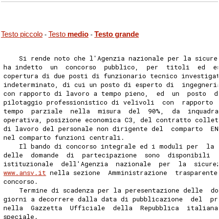
Testo piccolo
Testo
medio
Testo grande
-
-
    Si rende noto che l'Agenzia nazionale per la sicure
ha indetto  un  concorso  pubblico,  per  titoli  ed  e
copertura di due posti di funzionario tecnico investiga
indeterminato, di cui un posto di esperto di  ingegneri
con rapporto di lavoro a tempo pieno,  ed  un  posto  d
pilotaggio professionistico di velivoli  con  rapporto 
tempo  parziale  nella  misura  del  90%,  da  inquadra
operativa, posizione economica C3, del contratto collet
di lavoro del personale non dirigente del  comparto  EN
nel comparto funzioni centrali. 
    Il bando di concorso integrale ed i moduli per  la 
delle  domande  di  partecipazione  sono  disponibili  
istituzionale  dell'Agenzia  nazionale  per  la  sicure
www.ansv.it
 nella sezione  Amministrazione  trasparente
concorso. 
    Termine di scadenza per la peresentazione delle  d
giorni a decorrere dalla data di pubblicazione  del  pr
nella  Gazzetta  Ufficiale  della  Repubblica  italiana
speciale. 