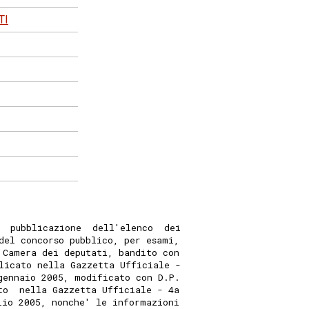
TI
  pubblicazione  dell'elenco  dei
del concorso pubblico, per esami,
 Camera dei deputati, bandito con
licato nella Gazzetta Ufficiale -
gennaio 2005, modificato con D.P.
to  nella Gazzetta Ufficiale - 4a
lio 2005, nonche' le informazioni