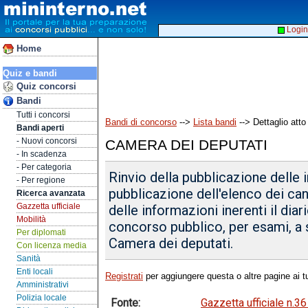
Login
Home
Quiz e bandi
Quiz concorsi
Bandi
Tutti i concorsi
Bandi di concorso
-->
Lista bandi
--> Dettaglio atto
Bandi aperti
- Nuovi concorsi
CAMERA DEI DEPUTATI
- In scadenza
- Per categoria
Rinvio della pubblicazione delle i
- Per regione
pubblicazione dell'elenco dei ca
Ricerca avanzata
Gazzetta ufficiale
delle informazioni inerenti il di
Mobilità
concorso pubblico, per esami, a 
Per diplomati
Camera dei deputati.
Con licenza media
Sanità
Enti locali
Registrati
per aggiungere questa o altre pagine ai tu
Amministrativi
Polizia locale
Fonte:
Gazzetta ufficiale n.3