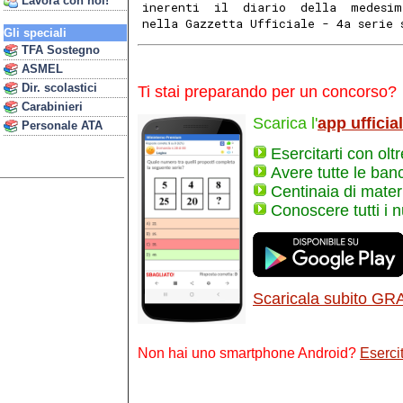
Lavora con noi!
inerenti  il  diario  della  medesim
nella Gazzetta Ufficiale - 4a serie 
Gli speciali
TFA Sostegno
ASMEL
Dir. scolastici
Ti stai preparando per un concorso?
Carabinieri
Scarica l'
app ufficia
Personale ATA
Esercitarti con olt
Avere tutte le ban
Centinaia di materi
Conoscere tutti i 
Scaricala subito GR
Non hai uno smartphone Android?
Esercit