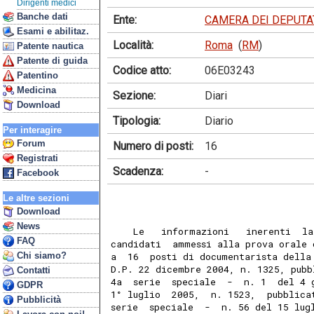
Dirigenti medici
Banche dati
Ente:
CAMERA DEI DEPUTA
Esami e abilitaz.
Località:
Roma
(
RM
)
Patente nautica
Patente di guida
Codice atto:
06E03243
Patentino
Medicina
Sezione:
Diari
Download
Tipologia:
Diario
Per interagire
Forum
Numero di posti:
16
Registrati
Scadenza:
-
Facebook
Le altre sezioni
Download
News
    Le   informazioni   inerenti  la
FAQ
candidati  ammessi alla prova orale 
Chi siamo?
a  16  posti di documentarista della
D.P. 22 dicembre 2004, n. 1325, pubb
Contatti
4a  serie  speciale  -  n. 1  del 4 
GDPR
1° luglio  2005,  n. 1523,  pubblica
Pubblicità
serie  speciale  -  n. 56 del 15 lug