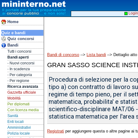
Login
Home
Quiz e bandi
Quiz concorsi
Bandi
Tutti i concorsi
Bandi di concorso
-->
Lista bandi
--> Dettaglio atto
Bandi aperti
- Nuovi concorsi
GRAN SASSO SCIENCE INST
- In scadenza
- Per categoria
Procedura di selezione per la cop
- Per regione
tipo a) con contratto di lavoro 
Ricerca avanzata
Gazzetta ufficiale
regime di tempo pieno, per il se
Mobilità
matematica, probabilita' e statis
Per diplomati
scientifico-disciplinare MAT/06 -
Con licenza media
statistica matematica per l'area 
Sanità
Enti locali
Amministrativi
Registrati
per aggiungere questa o altre pagine ai tu
Polizia locale