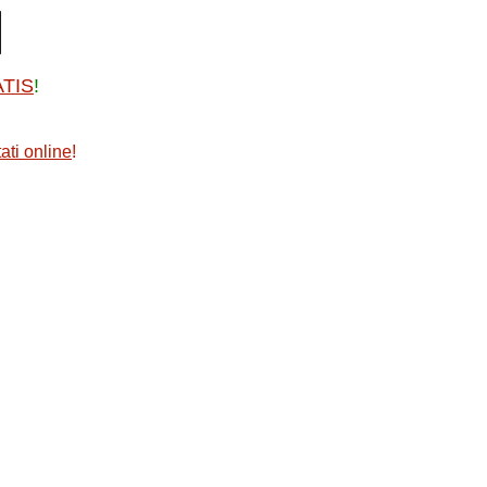
ATIS
!
ati online
!