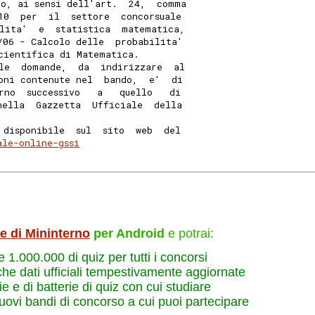
o, ai sensi dell'art.  24,  comma
10  per  il  settore  concorsuale
lita'  e  statistica  matematica,
/06 - Calcolo delle  probabilita'
cientifica di Matematica. 
le  domande,  da  indirizzare  al
oni contenute nel  bando,  e'  di
rno  successivo   a   quello   di
nella  Gazzetta  Ufficiale  della
 disponibile  sul  sito  web  del
ale-online-gssi
le di Mininterno
per Android
e potrai:
re 1.000.000 di quiz per tutti i concorsi
che dati ufficiali tempestivamente aggiornate
e e di batterie di quiz con cui studiare
nuovi bandi di concorso a cui puoi partecipare