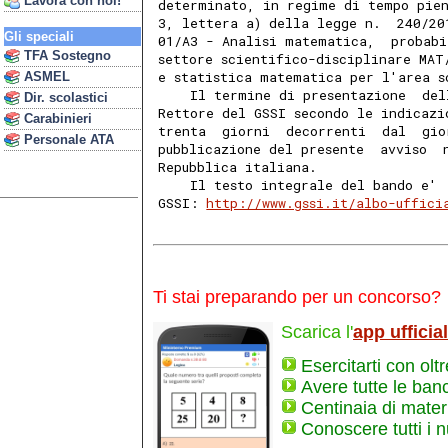
Lavora con noi!
determinato, in regime di tempo pien
3, lettera a) della legge n.  240/20
Gli speciali
01/A3 - Analisi matematica,  probabi
TFA Sostegno
settore scientifico-disciplinare MAT
e statistica matematica per l'area s
ASMEL
    Il termine di presentazione  del
Dir. scolastici
Rettore del GSSI secondo le indicazi
Carabinieri
trenta  giorni  decorrenti  dal  gio
Personale ATA
pubblicazione del presente  avviso  
Repubblica italiana. 
    Il testo integrale del bando e' 
GSSI: 
http://www.gssi.it/albo-uffici
Ti stai preparando per un concorso?
Scarica l'
app ufficia
Esercitarti con olt
Avere tutte le ban
Centinaia di materi
Conoscere tutti i 