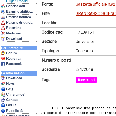
Dirigenti medici
Fonte:
Gazzetta ufficiale n.9
Banche dati
Esami e abilitaz.
Ente:
GRAN SASSO SCIENC
Patente nautica
Località:
-
Patente di guida
Patentino
Codice atto:
17E09151
Medicina
Download
Sezione:
Università
Per interagire
Tipologia:
Concorso
Forum
Registrati
Numero di posti:
1
Facebook
Scadenza:
2/1/2018
Le altre sezioni
Download
Tags:
Ricercatori
News
FAQ
Chi siamo?
Contatti
GDPR
    Il GSSI bandisce una procedura d
Pubblicità
un posto di ricercatore con contratt