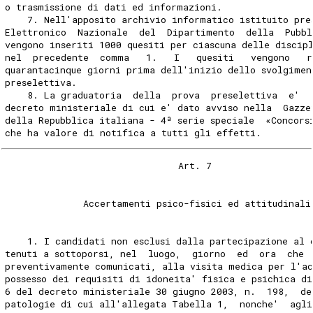
o trasmissione di dati ed informazioni. 
    7. Nell'apposito archivio informatico istituito pre
Elettronico  Nazionale  del  Dipartimento  della  Pubbl
vengono inseriti 1000 quesiti per ciascuna delle discip
nel  precedente  comma   1.   I   quesiti   vengono   r
quarantacinque giorni prima dell'inizio dello svolgimen
preselettiva. 
    8. La graduatoria  della  prova  preselettiva  e'  
decreto ministeriale di cui e' dato avviso nella  Gazze
della Repubblica italiana - 4ª serie speciale  «Concors
che ha valore di notifica a tutti gli effetti. 
                               Art. 7 
              Accertamenti psico-fisici ed attitudinali
    1. I candidati non esclusi dalla partecipazione al 
tenuti a sottoporsi, nel  luogo,  giorno  ed  ora  che 
preventivamente comunicati, alla visita medica per l'a
possesso dei requisiti di idoneita' fisica e psichica d
6 del decreto ministeriale 30 giugno 2003, n.  198,  de
patologie di cui all'allegata Tabella 1,  nonche'  agl