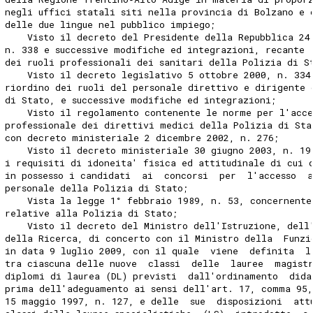
negli uffici statali siti nella provincia di Bolzano e 
delle due lingue nel pubblico impiego; 
    Visto il decreto del Presidente della Repubblica 24
n. 338 e successive modifiche ed integrazioni, recante 
dei ruoli professionali dei sanitari della Polizia di S
    Visto il decreto legislativo 5 ottobre 2000, n. 334
riordino dei ruoli del personale direttivo e dirigente 
di Stato, e successive modifiche ed integrazioni; 
    Visto il regolamento contenente le norme per l'acce
professionale dei direttivi medici della Polizia di Sta
con decreto ministeriale 2 dicembre 2002, n. 276; 
    Visto il decreto ministeriale 30 giugno 2003, n. 19
i requisiti di idoneita' fisica ed attitudinale di cui 
in possesso i candidati  ai  concorsi  per  l'accesso  
personale della Polizia di Stato; 
    Vista la legge 1° febbraio 1989, n. 53, concernente
relative alla Polizia di Stato; 
    Visto il decreto del Ministro dell'Istruzione, dell
della Ricerca, di concerto con il Ministro della  Funzi
in data 9 luglio 2009, con il quale  viene  definita  l
tra ciascuna delle nuove  classi  delle  lauree  magist
diplomi di laurea (DL) previsti  dall'ordinamento  dida
prima dell'adeguamento ai sensi dell'art. 17, comma 95
15 maggio 1997, n. 127, e delle  sue  disposizioni  att