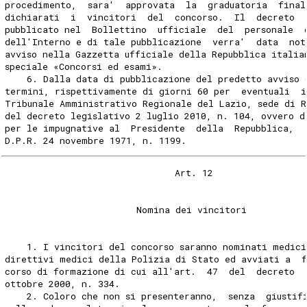
procedimento,  sara'  approvata  la  graduatoria  final
dichiarati  i  vincitori  del  concorso.  Il  decreto  
pubblicato nel  Bollettino  ufficiale  del  personale  
dell'Interno e di tale pubblicazione  verra'  data  not
avviso nella Gazzetta ufficiale della Repubblica italia
speciale «Concorsi ed esami». 
    6. Dalla data di pubblicazione del predetto avviso 
termini, rispettivamente di giorni 60 per  eventuali  i
Tribunale Amministrativo Regionale del Lazio, sede di R
del decreto legislativo 2 luglio 2010, n. 104, ovvero d
per le impugnative al  Presidente  della  Repubblica,  
D.P.R. 24 novembre 1971, n. 1199. 
                               Art. 12 
                        Nomina dei vincitori 
    1. I vincitori del concorso saranno nominati medici
direttivi medici della Polizia di Stato ed avviati a  f
corso di formazione di cui all'art.  47  del  decreto  
ottobre 2000, n. 334. 
    2. Coloro che non si presenteranno,  senza  giustif