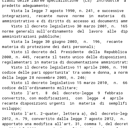
classi delle lauree specialistiche  (LS)  introdotte  a
predetto adeguamento; 
    Vista la legge 7 agosto 1990, n. 241, e successive 
integrazioni,  recante  nuove  norme  in  materia   di
amministrativo e di diritto di accesso ai documenti amm
    Visto il decreto legislativo 30 marzo 2001, n.  165
norme generali sull'ordinamento  del  lavoro  alle  dip
amministrazioni pubbliche; 
    Vista la legge 30 giugno 2003,  n.  196,  recante  
materia di protezione dei dati personali; 
    Visto il decreto del  Presidente  della  Repubblica
2000, n. 445, recante il testo unico delle disposizioni
regolamentari in materia di documentazione amministrat
    Visto il decreto legislativo 11 aprile 2006, n. 198
codice delle pari opportunita' tra uomo e donna, a norm
della legge 28 novembre 2005, n. 246; 
    Visto il decreto legislativo 15 marzo 2010,  n.  66
codice dell'ordinamento militare; 
    Visto  l'art.  8  del  decreto-legge  9  febbraio  
convertito, con modificazioni,  con  legge  4  aprile 
recante disposizioni urgenti  in  materia  di  semplifi
sviluppo; 
    Visto l'art. 2-quater, lettera a), del  decreto-leg
2012, n. 79, convertito dalla legge 7 agosto 2012,  n. 
apportato una modifica all'art. 31, comma 1, del decre