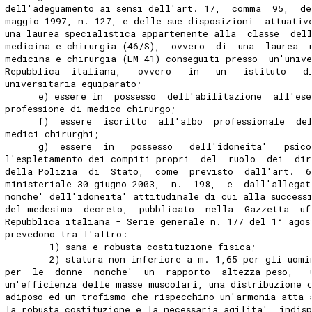
dell'adeguamento ai sensi dell'art. 17,  comma  95,  de
maggio 1997, n. 127, e delle sue disposizioni  attuativ
una laurea specialistica appartenente alla  classe  del
medicina e chirurgia (46/S),  ovvero  di  una  laurea  
medicina e chirurgia (LM-41) conseguiti presso  un'univ
Repubblica  italiana,   ovvero   in   un   istituto   d
universitaria equiparato; 
      e) essere in  possesso  dell'abilitazione  all'es
professione di medico-chirurgo; 
      f)  essere  iscritto  all'albo  professionale  de
medici-chirurghi; 
      g)  essere  in   possesso   dell'idoneita'   psic
l'espletamento dei compiti propri  del  ruolo  dei  di
della Polizia  di  Stato,  come  previsto  dall'art.  6
ministeriale 30 giugno 2003,  n.  198,  e  dall'allegat
nonche' dell'idoneita' attitudinale di cui alla success
del medesimo  decreto,  pubblicato  nella  Gazzetta  uf
Repubblica italiana - Serie generale n. 177 del 1° agos
prevedono tra l'altro: 
        1) sana e robusta costituzione fisica; 
        2) statura non inferiore a m. 1,65 per gli uomi
per  le  donne  nonche'  un  rapporto  altezza-peso,   
un'efficienza delle masse muscolari, una distribuzione 
adiposo ed un trofismo che rispecchino un'armonia atta 
la robusta costituzione e la necessaria agilita'  indis