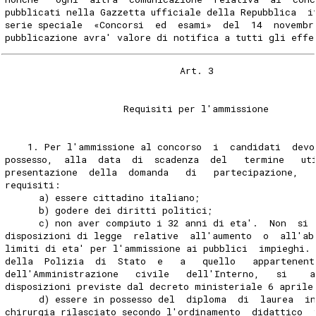
pubblicati nella Gazzetta ufficiale della Repubblica  i
serie speciale  «Concorsi  ed  esami»  del  14  novembr
pubblicazione avra' valore di notifica a tutti gli effe
                               Art. 3 
                     Requisiti per l'ammissione 
    1. Per l'ammissione al concorso  i  candidati  devo
possesso,  alla  data  di  scadenza  del   termine   ut
presentazione  della  domanda   di   partecipazione,   
requisiti: 
      a) essere cittadino italiano; 
      b) godere dei diritti politici; 
      c) non aver compiuto i 32 anni di eta'.  Non  si 
disposizioni di legge  relative  all'aumento  o  all'ab
limiti di eta' per l'ammissione ai pubblici  impieghi. 
della  Polizia  di  Stato  e   a   quello   appartenent
dell'Amministrazione   civile   dell'Interno,   si    a
disposizioni previste dal decreto ministeriale 6 aprile
      d) essere in possesso del  diploma  di  laurea  i
chirurgia rilasciato secondo l'ordinamento  didattico  