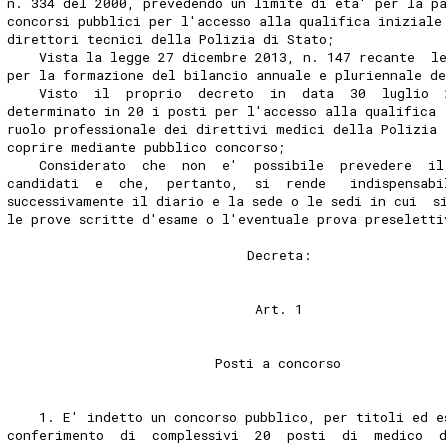
n. 334 del 2000, prevedendo un limite di eta' per la pa
concorsi pubblici per l'accesso alla qualifica iniziale
direttori tecnici della Polizia di Stato; 
    Vista la legge 27 dicembre 2013, n. 147 recante  le
per la formazione del bilancio annuale e pluriennale de
    Visto  il  proprio  decreto  in  data  30  luglio  
determinato in 20 i posti per l'accesso alla qualifica 
ruolo professionale dei direttivi medici della Polizia 
coprire mediante pubblico concorso; 
    Considerato  che  non  e'  possibile  prevedere  il
candidati  e  che,  pertanto,  si  rende   indispensabi
successivamente il diario e la sede o le sedi in cui  s
le prove scritte d'esame o l'eventuale prova preseletti
                              Decreta: 
                               Art. 1 
                          Posti a concorso 
    1. E' indetto un concorso pubblico, per titoli ed e
conferimento  di  complessivi  20  posti  di  medico  d