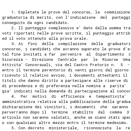
    1. Espletate le prove del concorso, la  commissione
graduatoria di merito, con l'indicazione  del  punteggi
conseguito da ogni candidato. 
    2. Il punteggio complessivo e' dato dalla somma tra
voti riportati nelle prove scritte, il punteggio attrib
ed il voto ottenuto alla prova orale. 
    3. Ai  fini  della  compilazione  della  graduatori
concorso, i candidati che avranno superato le prove d'e
tal fine invitati a far  pervenire  al  Dipartimento  d
Sicurezza -  Direzione  Centrale  per  le  Risorse  Uma
Attivita' Concorsuali, via del Castro Pretorio n.  5  -
entro il termine perentorio di venti giorni dal giorno 
ricevuto il relativo avviso, i documenti attestanti il 
titoli che danno diritto a partecipare alle riserve di 
di precedenza e di preferenza nella nomina a  parita'  
gia' indicati nella domanda di partecipazione al concor
    4.  Per  motivi  di  efficienza  e  tempestivita' 
amministrativa relativa alla pubblicazione della gradua
dichiarazione dei vincitori, i documenti  che  saranno 
perverranno dopo il  termine  stabilito  dal  comma  3
articolo non saranno valutati, anche se siano stati spe
o con qualsiasi altro mezzo entro il termine medesimo. 
    5. Con decreto  ministeriale,  riconosciuta  la  re