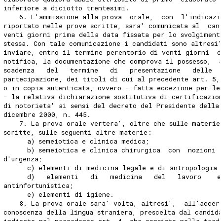
inferiore a diciotto trentesimi. 
    6. L'ammissione alla prova  orale,  con  l'indicazi
riportato nelle prove scritte, sara' comunicata al  can
venti giorni prima della data fissata per lo svolgiment
stessa. Con tale comunicazione i candidati sono altresi
inviare, entro il termine perentorio di venti giorni  
notifica, la documentazione che comprova il possesso,  
scadenza   del   termine   di   presentazione   delle  
partecipazione, dei titoli di cui al precedente art. 5,
o in copia autenticata, ovvero - fatta eccezione per le
- la relativa dichiarazione sostitutiva di certificazio
di notorieta' ai sensi del decreto del Presidente della
dicembre 2000, n. 445. 
    7. La prova orale vertera', oltre che sulle materie
scritte, sulle seguenti altre materie: 
      a) semeiotica e clinica medica; 
      b) semeiotica e clinica chirurgica  con  nozioni 
d'urgenza; 
      c) elementi di medicina legale e di antropologia
      d)   elementi   di   medicina   del   lavoro    
antinfortunistica; 
      e) elementi di igiene. 
    8. La prova orale sara' volta, altresi',  all'accer
conoscenza della lingua straniera, prescelta dal candid
indicate nel precedente art. 4, che consiste nella trad