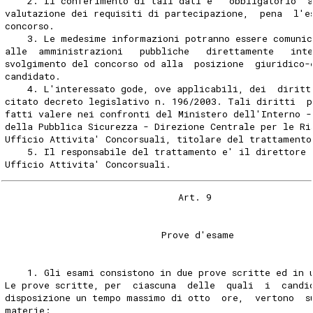
    2. Il conferimento di tali dati e'  obbligatorio  
valutazione dei requisiti di partecipazione,  pena  l'e
concorso. 
    3. Le medesime informazioni potranno essere comunic
alle  amministrazioni   pubbliche   direttamente   inte
svolgimento del concorso od alla  posizione  giuridico-
candidato. 
    4. L'interessato gode, ove applicabili, dei  diritt
citato decreto legislativo n. 196/2003. Tali diritti  p
fatti valere nei confronti del Ministero dell'Interno -
della Pubblica Sicurezza - Direzione Centrale per le Ri
Ufficio Attivita' Concorsuali, titolare del trattamento
    5. Il responsabile del trattamento e' il direttore 
Ufficio Attivita' Concorsuali. 
                               Art. 9 
                            Prove d'esame 
    1. Gli esami consistono in due prove scritte ed in 
Le prove scritte, per  ciascuna  delle  quali  i  candi
disposizione un tempo massimo di otto  ore,  vertono  s
materie: 