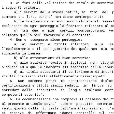
    3. Ai fini della valutazione dei titoli di servizio
i seguenti criteri: 
      a) i servizi della stessa natura, ai  fini  del  
sommano tra loro, purche' non siano contemporanei; 
      b) le frazioni di un anno sono valutate al  semes
escludendo da ogni punteggio la frazione inferiore al s
      c)  tra  due  o  piu'  servizi  contemporanei  ve
soltanto quello piu' favorevole al candidato. 
    4. Non e' assegnato alcun punteggio: 
      a)  ai  servizi  e  titoli  anteriori   alla   la
l'espletamento o il conseguimento dei quali non  sia  n
richiesta la laurea; 
      b) alle attestazioni di buon servizio; 
      c) alle attivita' svolte in istituti  non  dipend
pubblici ed a quelle inerenti all'esercizio della liber
      d) ai titoli attestanti il conferimento di incari
risulti che siano stati effettivamente disimpegnati. 
    5.  Non  saranno  presi  in  considerazione  diplom
certificazioni e titoli simili redatti  in  lingua  str
corredati della  traduzione  in  lingua  italiana  cert
competenti autorita'. 
    6. La documentazione che comprova il possesso dei t
al presente articolo dovra'  essere  prodotta  perentor
venti giorni dalla richiesta dell'amministrazione.  L'
si  riserva  di  effettuare  idonei  controlli  sul  co