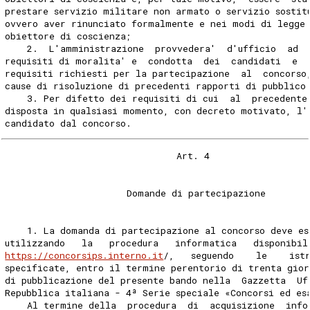
prestare servizio militare non armato o servizio sostit
ovvero aver rinunciato formalmente e nei modi di legge 
obiettore di coscienza; 
    2.  L'amministrazione  provvedera'  d'ufficio  ad  
requisiti di moralita' e  condotta  dei  candidati  e  
requisiti richiesti per la partecipazione  al  concorso
cause di risoluzione di precedenti rapporti di pubblico
    3. Per difetto dei requisiti di cui  al  precedente
disposta in qualsiasi momento, con decreto motivato, l'
candidato dal concorso. 
                               Art. 4 
                      Domande di partecipazione 
    1. La domanda di partecipazione al concorso deve es
utilizzando   la   procedura   informatica   disponibil
https://concorsips.interno.it
/,   seguendo    le    ist
specificate, entro il termine perentorio di trenta gior
di pubblicazione del presente bando nella  Gazzetta  Uf
Repubblica italiana - 4ª Serie speciale «Concorsi ed es
    Al termine della  procedura  di  acquisizione  info