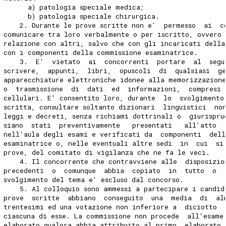
      a) patologia speciale medica; 
      b) patologia speciale chirurgica. 
    2. Durante le prove scritte non e'  permesso  ai  c
comunicare tra loro verbalmente o per iscritto, ovvero 
relazione con altri, salvo che con gli incaricati della
con i componenti della commissione esaminatrice. 
    3.  E'  vietato  ai  concorrenti  portare  al  segu
scrivere,  appunti,  libri,  opuscoli  di  qualsiasi  g
apparecchiature elettroniche idonee alla memorizzazion
o  trasmissione  di  dati  ed  informazioni,  compresi 
cellulari. E' consentito loro, durante  lo  svolgimento
scritta, consultare soltanto dizionari  linguistici  no
leggi e decreti, senza richiami dottrinali o  giurispru
siano  stati  preventivamente   presentati   all'atto  
nell'aula degli esami e verificati da  componenti  dell
esaminatrice o, nelle eventuali altre sedi  in  cui  si
prove, del comitato di vigilanza che ne fa le veci. 
    4. Il concorrente che contravviene alle  disposizio
precedenti  o  comunque  abbia  copiato  in  tutto  o  
svolgimento del tema e' escluso dal concorso. 
    5. Al colloquio sono ammessi a partecipare i candid
prove  scritte  abbiano  conseguito  una  media  di  al
trentesimi ed una votazione non inferiore a  diciotto  
ciascuna di esse. La commissione non procede  all'esame
elaborato qualora abbia attribuito al primo  elaborato 