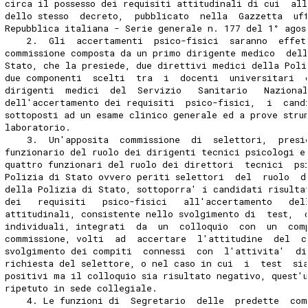
circa il possesso dei requisiti attitudinali di cui  al
dello stesso  decreto,  pubblicato  nella  Gazzetta  uf
Repubblica italiana - Serie generale n. 177 del 1° agos
    2.  Gli  accertamenti  psico-fisici  saranno  effet
commissione composta da un primo dirigente medico  del
Stato, che la presiede, due direttivi medici della Poli
due componenti  scelti  tra  i  docenti  universitari  
dirigenti  medici  del  Servizio   Sanitario   Naziona
dell'accertamento dei requisiti  psico-fisici,  i  cand
sottoposti ad un esame clinico generale ed a prove stru
laboratorio. 
    3.  Un'apposita  commissione  di  selettori,  presi
funzionario del ruolo dei dirigenti tecnici psicologi e
quattro funzionari del ruolo dei direttori  tecnici  ps
Polizia di Stato ovvero periti selettori  del  ruolo  d
della Polizia di Stato, sottoporra' i candidati risulta
dei   requisiti   psico-fisici   all'accertamento   del
attitudinali, consistente nello svolgimento di  test,  
individuali, integrati  da  un  colloquio  con  un  com
commissione, volti  ad  accertare  l'attitudine  del  c
svolgimento dei compiti  connessi  con  l'attivita'  di
richiesta del selettore, o nel caso in cui  i  test  si
positivi ma il colloquio sia risultato negativo, quest'
ripetuto in sede collegiale. 
    4. Le funzioni di  Segretario  delle  predette  com