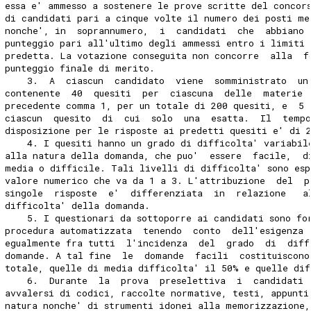
essa e' ammesso a sostenere le prove scritte del concor
di candidati pari a cinque volte il numero dei posti me
nonche', in  soprannumero,  i  candidati  che  abbiano 
punteggio pari all'ultimo degli ammessi entro i limiti 
predetta. La votazione conseguita non concorre  alla  f
punteggio finale di merito. 
    3.  A  ciascun  candidato  viene  somministrato  un
contenente  40  quesiti  per  ciascuna  delle  materie 
precedente comma 1, per un totale di 200 quesiti, e  5 
ciascun  quesito  di  cui  solo  una  esatta.  Il  temp
disposizione per le risposte ai predetti quesiti e' di 
    4. I quesiti hanno un grado di difficolta' variabil
alla natura della domanda, che puo'  essere  facile,  d
media o difficile. Tali livelli di difficolta' sono esp
valore numerico che va da 1 a 3. L'attribuzione  del  p
singole  risposte  e'  differenziata  in  relazione   a
difficolta' della domanda. 
    5. I questionari da sottoporre ai candidati sono fo
procedura automatizzata  tenendo  conto  dell'esigenza 
egualmente fra tutti  l'incidenza  del  grado  di  diff
domande. A tal fine  le  domande  facili  costituiscono
totale, quelle di media difficolta' il 50% e quelle di
    6.  Durante  la  prova  preselettiva  i  candidati 
avvalersi di codici, raccolte normative, testi, appunti
natura nonche' di strumenti idonei alla memorizzazione,