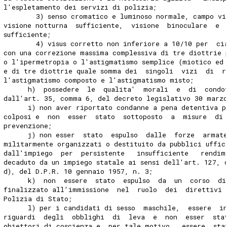
l'espletamento dei servizi di polizia; 
        3) senso cromatico e luminoso normale, campo vi
visione notturna  sufficiente,  visione  binoculare  e 
sufficiente; 
        4) visus corretto non inferiore a 10/10 per  ci
con una correzione massima complessiva di tre diottrie 
o l'ipermetropia o l'astigmatismo semplice (miotico ed
e di tre diottrie quale somma dei  singoli  vizi  di  r
l'astigmatismo composto e l'astigmatismo misto; 
      h)  possedere  le  qualita'  morali  e  di  condo
dall'art. 35, comma 6, del decreto legislativo 30 marz
      i) non aver riportato condanne a pena detentiva p
colposi e  non  esser  stato  sottoposto  a  misure  di
prevenzione; 
      j) non esser  stato  espulso  dalle  forze  armat
militarmente organizzati o destituito da pubblici uffic
dall'impiego  per  persistente   insufficiente   rendim
decaduto da un impiego statale ai sensi dell'art. 127, 
d), del D.P.R. 10 gennaio 1957, n. 3; 
      k)  non  essere  stato  espulso  da  un  corso  d
finalizzato all'immissione  nel  ruolo  dei  direttivi 
Polizia di Stato; 
      l) per i candidati di sesso  maschile,  essere  i
riguardi  degli  obblighi  di  leva  e  non  esser  sta
obiettori di coscienza e, per tale motivo,  essere  sta