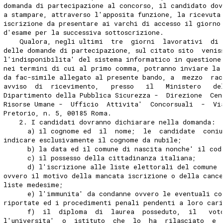
domanda di partecipazione al concorso, il candidato dov
a stampare, attraverso l'apposita funzione, la ricevuta
iscrizione da presentare ai varchi di accesso il giorno
d'esame per la successiva sottoscrizione. 
    Qualora, negli ultimi  tre  giorni  lavorativi  di 
delle domande di partecipazione, sul citato sito  venis
l'indisponibilita' del sistema informatico in questione
nei termini di cui al primo comma, potranno inviare la
da fac-simile allegato al presente bando, a  mezzo  ra
avviso  di  ricevimento,   presso   il   Ministero   de
Dipartimento della Pubblica Sicurezza -  Direzione  Cen
Risorse Umane -  Ufficio  Attivita'  Concorsuali  -  Vi
Pretorio, n. 5, 00185 Roma. 
    2. I candidati dovranno dichiarare nella domanda: 
      a) il cognome ed  il  nome;  le  candidate  coniu
indicare esclusivamente il cognome da nubile; 
      b) la data ed il comune di nascita nonche' il cod
      c) il possesso della cittadinanza italiana; 
      d) l'iscrizione alle liste elettorali del comune 
ovvero il motivo della mancata iscrizione o della canc
liste medesime; 
      e) l'immunita' da condanne ovvero le eventuali co
riportate ed i procedimenti penali pendenti a loro car
      f)  il  diploma  di  laurea  posseduto,  il   vot
l'universita'  o  istituto  che  lo  ha  rilasciato  e 