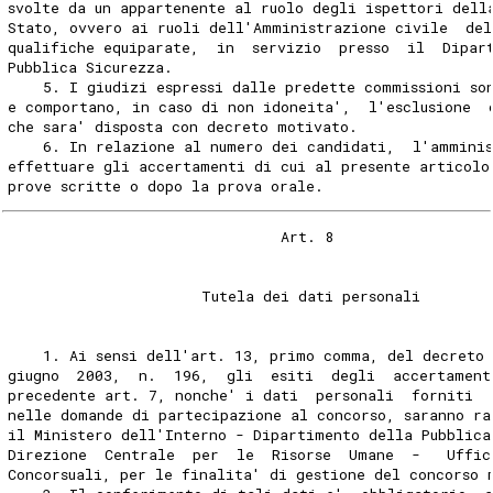
svolte da un appartenente al ruolo degli ispettori dell
Stato, ovvero ai ruoli dell'Amministrazione civile  del
qualifiche equiparate,  in  servizio  presso  il  Dipar
Pubblica Sicurezza. 
    5. I giudizi espressi dalle predette commissioni so
e comportano, in caso di non idoneita',  l'esclusione  
che sara' disposta con decreto motivato. 
    6. In relazione al numero dei candidati,  l'amminis
effettuare gli accertamenti di cui al presente articolo
prove scritte o dopo la prova orale. 
                               Art. 8 
                      Tutela dei dati personali 
    1. Ai sensi dell'art. 13, primo comma, del decreto 
giugno  2003,  n.  196,  gli  esiti  degli  accertament
precedente art. 7, nonche' i dati  personali  forniti  
nelle domande di partecipazione al concorso, saranno ra
il Ministero dell'Interno - Dipartimento della Pubblica
Direzione  Centrale  per  le  Risorse  Umane  -   Uffic
Concorsuali, per le finalita' di gestione del concorso 