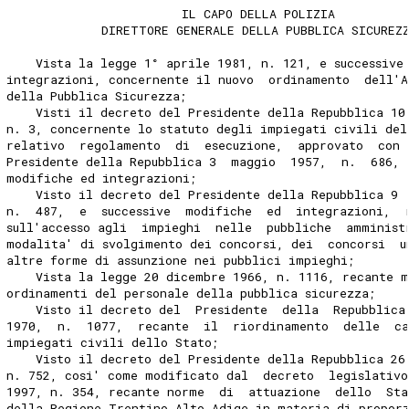
                        IL CAPO DELLA POLIZIA 
             DIRETTORE GENERALE DELLA PUBBLICA SICUREZ
    Vista la legge 1° aprile 1981, n. 121, e successive
integrazioni, concernente il nuovo  ordinamento  dell'
della Pubblica Sicurezza; 
    Visti il decreto del Presidente della Repubblica 10
n. 3, concernente lo statuto degli impiegati civili del
relativo  regolamento  di  esecuzione,  approvato  con 
Presidente della Repubblica 3  maggio  1957,  n.  686, 
modifiche ed integrazioni; 
    Visto il decreto del Presidente della Repubblica 9 
n.  487,  e  successive  modifiche  ed  integrazioni,  
sull'accesso agli  impieghi  nelle  pubbliche  amminist
modalita' di svolgimento dei concorsi, dei  concorsi  u
altre forme di assunzione nei pubblici impieghi; 
    Vista la legge 20 dicembre 1966, n. 1116, recante 
ordinamenti del personale della pubblica sicurezza; 
    Visto il decreto del  Presidente  della  Repubblica
1970,  n.  1077,  recante  il  riordinamento  delle  c
impiegati civili dello Stato; 
    Visto il decreto del Presidente della Repubblica 26
n. 752, cosi' come modificato dal  decreto  legislativo
1997, n. 354, recante norme  di  attuazione  dello  Sta
della Regione Trentino‑Alto Adige in materia di propor