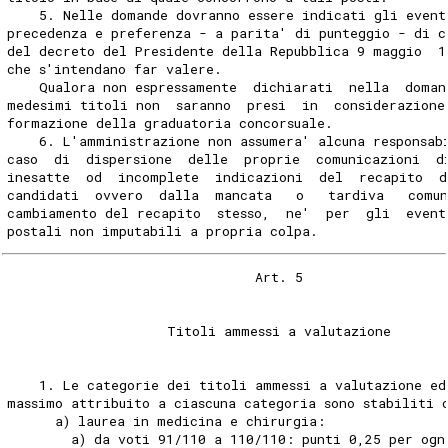
    5. Nelle domande dovranno essere indicati gli event
precedenza e preferenza - a parita' di punteggio - di c
del decreto del Presidente della Repubblica 9 maggio  1
che s'intendano far valere. 
    Qualora non espressamente  dichiarati  nella  doman
medesimi titoli non  saranno  presi  in  considerazione
formazione della graduatoria concorsuale. 
    6. L'amministrazione non assumera' alcuna responsab
caso  di  dispersione  delle  proprie  comunicazioni  d
inesatte  od  incomplete  indicazioni  del  recapito  d
candidati  ovvero  dalla  mancata   o   tardiva   comu
cambiamento del recapito  stesso,  ne'  per  gli  event
postali non imputabili a propria colpa. 
                               Art. 5 
                    Titoli ammessi a valutazione 
    1. Le categorie dei titoli ammessi a valutazione ed
massimo attribuito a ciascuna categoria sono stabiliti 
      a) laurea in medicina e chirurgia: 
        a) da voti 91/110 a 110/110: punti 0,25 per ogn