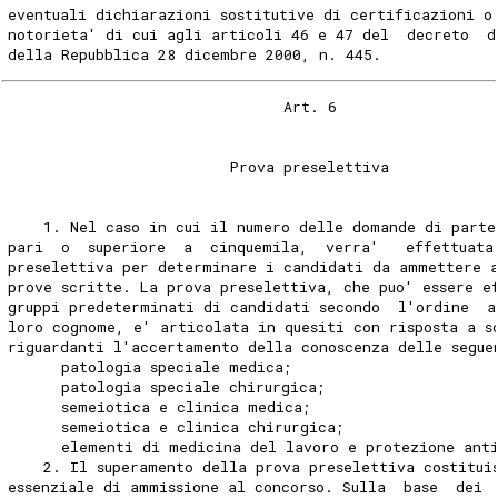
eventuali dichiarazioni sostitutive di certificazioni o
notorieta' di cui agli articoli 46 e 47 del  decreto  d
della Repubblica 28 dicembre 2000, n. 445. 
                               Art. 6 
                         Prova preselettiva 
    1. Nel caso in cui il numero delle domande di parte
pari  o  superiore  a  cinquemila,  verra'   effettuata
preselettiva per determinare i candidati da ammettere a
prove scritte. La prova preselettiva, che puo' essere e
gruppi predeterminati di candidati secondo  l'ordine  a
loro cognome, e' articolata in quesiti con risposta a s
riguardanti l'accertamento della conoscenza delle segue
      patologia speciale medica; 
      patologia speciale chirurgica; 
      semeiotica e clinica medica; 
      semeiotica e clinica chirurgica; 
      elementi di medicina del lavoro e protezione anti
    2. Il superamento della prova preselettiva costitui
essenziale di ammissione al concorso. Sulla  base  dei 