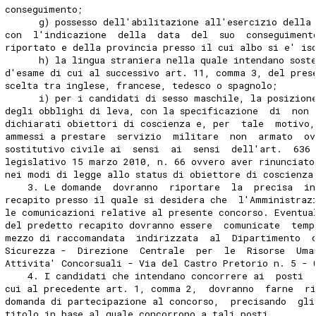
conseguimento; 
      g) possesso dell'abilitazione all'esercizio della
con  l'indicazione  della  data  del  suo  conseguiment
riportato e della provincia presso il cui albo si e' is
      h) la lingua straniera nella quale intendano sost
d'esame di cui al successivo art. 11, comma 3, del pres
scelta tra inglese, francese, tedesco o spagnolo; 
      i) per i candidati di sesso maschile, la posizion
degli obblighi di leva, con la specificazione  di  non 
dichiarati obiettori di coscienza e, per  tale  motivo,
ammessi a prestare  servizio  militare  non  armato  ov
sostitutivo civile ai  sensi  ai  sensi  dell'art.  636
legislativo 15 marzo 2010, n. 66 ovvero aver rinunciat
nei modi di legge allo status di obiettore di coscienza
    3. Le domande  dovranno  riportare  la  precisa  in
recapito presso il quale si desidera che  l'Amministraz
le comunicazioni relative al presente concorso. Eventua
del predetto recapito dovranno essere  comunicate  temp
mezzo di raccomandata  indirizzata  al  Dipartimento  
Sicurezza -  Direzione  Centrale  per  le  Risorse  Uma
Attivita' Concorsuali - Via del Castro Pretorio n. 5 - 
    4. I candidati che intendano concorrere ai  posti  
cui al precedente art. 1, comma 2,  dovranno  farne  ri
domanda di partecipazione al concorso,  precisando  gli
titolo in base al quale concorrono a tali posti. 