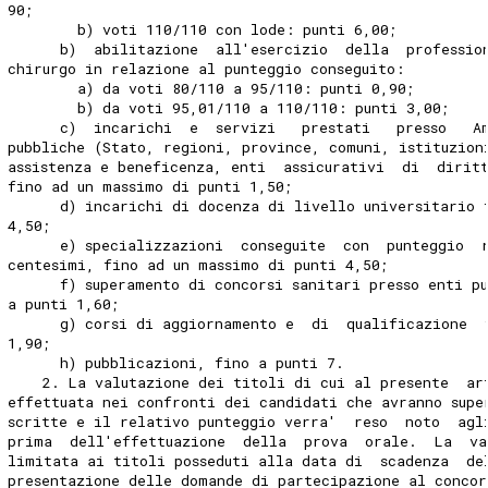
90; 
        b) voti 110/110 con lode: punti 6,00; 
      b)  abilitazione  all'esercizio  della  professio
chirurgo in relazione al punteggio conseguito: 
        a) da voti 80/110 a 95/110: punti 0,90; 
        b) da voti 95,01/110 a 110/110: punti 3,00; 
      c)  incarichi  e  servizi   prestati   presso   A
pubbliche (Stato, regioni, province, comuni, istituzion
assistenza e beneficenza, enti  assicurativi  di  dirit
fino ad un massimo di punti 1,50; 
      d) incarichi di docenza di livello universitario 
4,50; 
      e) specializzazioni  conseguite  con  punteggio  
centesimi, fino ad un massimo di punti 4,50; 
      f) superamento di concorsi sanitari presso enti p
a punti 1,60; 
      g) corsi di aggiornamento e  di  qualificazione  
1,90; 
      h) pubblicazioni, fino a punti 7. 
    2. La valutazione dei titoli di cui al presente  ar
effettuata nei confronti dei candidati che avranno supe
scritte e il relativo punteggio verra'  reso  noto  agl
prima  dell'effettuazione  della  prova  orale.  La  va
limitata ai titoli posseduti alla data di  scadenza  de
presentazione delle domande di partecipazione al concor