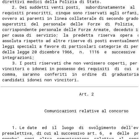
direttivi medici della Polizia di Stato. 
    2. Dei suddetti venti posti,  subordinatamente  al 
requisiti prescritti, cinque sono riservati agli orfani
ovvero ai parenti in linea collaterale di secondo grado
superstiti  del  personale  delle  Forze  di  Polizia, 
corrispondente personale delle Forze Armate, deceduto i
per causa di  servizio;  la  predetta  riserva  opera  
assoluta rispetto ad altre riserve di posti eventualmen
leggi speciali a favore di particolari categorie di per
della legge 20 dicembre 1966,  n.  1116  e  successive 
integrazioni; 
    3. I posti riservati che non venissero coperti, per
vincitori o idonei in possesso dei requisiti  di  cui  
comma,  saranno  conferiti  in  ordine  di  graduatoria
candidati idonei non vincitori. 
                               Art. 2 
                 Comunicazioni relative al concorso 
    1. Le date  ed  il  luogo  di  svolgimento  dell'ev
preselettiva, di cui al successivo art. 6,  e  delle  p
nonche'  ogni  altra  comunicazione  relativa  al  conc