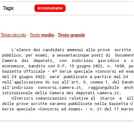
Tags:
Amministrativi
Testo piccolo
Testo
medio
Testo grande
-
-
    L'elenco dei candidati ammessi alle prove  scritte 
pubblico, per esami, a sessantacinque posti di  Documen
Camera  dei  deputati,  con  indirizzo  giuridico  e  c
economico, bandito con D.P. 15 giugno 2022, n. 1650, pu
Gazzetta Ufficiale - 4ª Serie speciale «Concorsi ed esa
del 28 giugno 2022, sara' pubblicato a partire dal 24  
nell'applicazione di cui all'art. 5, comma 1, del bando
all'indirizzo  concorsi.camera.it,  raggiungibile  anch
istituzionale della Camera dei deputati camera.it. 
    Ulteriori comunicazioni relative al  diario  e  all
delle prove scritte saranno pubblicate nella Gazzetta U
Serie speciale «Concorsi ed esami» - n. 21 del 17 marzo