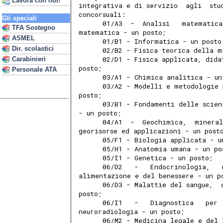
Lavora con noi!
integrativa e di servizio  agli  stu
concorsuali: 
Gli speciali
      01/A3  -  Analisi   matematica
TFA Sostegno
matematica - un posto; 
ASMEL
      01/B1 - Informatica - un posto
Dir. scolastici
      02/B2 - Fisica teorica della m
      02/D1 - Fisica applicata, dida
Carabinieri
posto; 
Personale ATA
      03/A1 - Chimica analitica - un
      03/A2 - Modelli e metodologie 
posto; 
      03/B1 - Fondamenti delle scien
- un posto; 
      04/A1  -  Geochimica,  mineral
georisorse ed applicazioni - un post
      05/F1 - Biologia applicata - u
      05/H1 - Anatomia umana - un po
      05/I1 - Genetica - un posto; 
      06/D2   -   Endocrinologia,   
alimentazione e del benessere - un p
      06/D3 - Malattie del sangue,  
posto; 
      06/I1   -   Diagnostica   per 
neuroradiologia - un posto; 
      06/M2 - Medicina legale e del 