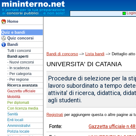
Login
Home
Quiz e bandi
Quiz concorsi
Bandi
Tutti i concorsi
Bandi di concorso
-->
Lista bandi
--> Dettaglio atto
Bandi aperti
- Nuovi concorsi
UNIVERSITA' DI CATANIA
- In scadenza
- Per categoria
Procedure di selezione per la stipu
- Per regione
lavoro subordinato a tempo dete
Ricerca avanzata
Gazzetta ufficiale
attivita' di ricerca, didattica, did
Mobilità
agli studenti.
Per diplomati
Con licenza media
Sanità
Registrati
per aggiungere questa o altre pagine ai tu
Enti locali
Fonte:
Gazzetta ufficiale n.4
Amministrativi
Polizia locale