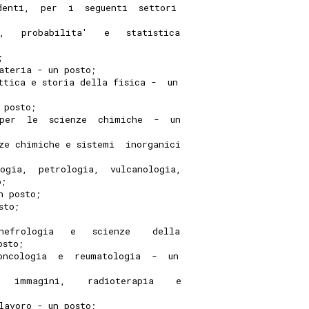
denti,  per  i  seguenti  settori
,   probabilita'   e   statistica
; 
ateria - un posto; 
ttica e storia della fisica -  un
 posto; 
per  le  scienze  chimiche  -  un
ze chimiche e sistemi  inorganici
ogia,  petrologia,  vulcanologia,
o; 
n posto; 
sto; 
nefrologia   e   scienze    della
osto; 
oncologia  e  reumatologia  -  un
   immagini,    radioterapia    e
lavoro - un posto; 