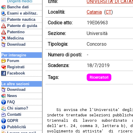
Ente:
UNIVERSITA' DI CATA
Dirigenti medici
Banche dati
Località:
Catania
(
CT
)
Esami e abilitaz.
Patente nautica
Codice atto:
19E06963
Patente di guida
Patentino
Sezione:
Università
Medicina
Tipologia:
Concorso
Download
Numero di posti:
-
Per interagire
Forum
Scadenza:
18/7/2019
Registrati
Facebook
Tags:
Ricercatori
Le altre sezioni
Download
News
FAQ
Chi siamo?
    Si avvisa che l'Universita' degl
Contatti
indette trentadue selezioni pubblich
triennali  di  lavoro  subordinato  
GDPR
dell'art. 24, comma 3, lettera b), d
Pubblicità
svolgimento di attivita'  di  ricerc