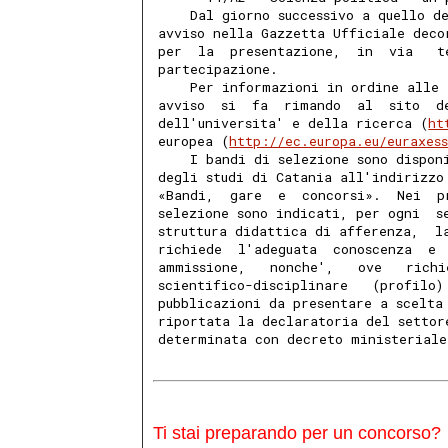
    Dal giorno successivo a quello d
avviso nella Gazzetta Ufficiale deco
per  la  presentazione,  in  via   t
partecipazione. 
    Per informazioni in ordine alle 
avviso  si  fa  rimando  al  sito  d
dell'universita' e della ricerca (
ht
europea (
http://ec.europa.eu/euraxes
    I bandi di selezione sono dispon
degli studi di Catania all'indirizzo
«Bandi,  gare  e  concorsi».  Nei  p
selezione sono indicati, per ogni  s
struttura didattica di afferenza,  l
richiede  l'adeguata  conoscenza  e 
ammissione,   nonche',   ove   richi
scientifico-disciplinare   (profilo)
pubblicazioni da presentare a scelta
riportata la declaratoria del settor
determinata con decreto ministeriale
Ti stai preparando per un concorso?