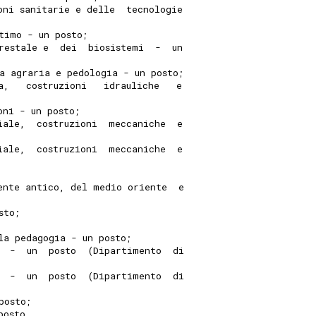
oni sanitarie e delle  tecnologie
timo - un posto; 
restale e  dei  biosistemi  -  un
a agraria e pedologia - un posto; 
a,   costruzioni   idrauliche   e
oni - un posto; 
iale,  costruzioni  meccaniche  e
iale,  costruzioni  meccaniche  e
 
ente antico, del medio oriente  e
sto; 
la pedagogia - un posto; 
  -  un  posto  (Dipartimento  di
  -  un  posto  (Dipartimento  di
posto; 
posto. 