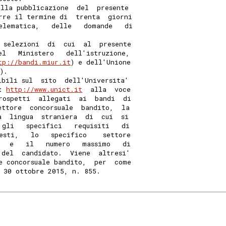
ella pubblicazione  del  presente
rre il termine di  trenta  giorni
elematica,   delle   domande   di
 selezioni  di  cui  al  presente
el   Ministero   dell'istruzione,
tp://bandi.miur.it
) e dell'Unione
s
). 
ibili sul  sito  dell'Universita'
: 
http://www.unict.it
  alla  voce
rospetti  allegati  ai  bandi  di
ettore  concorsuale  bandito,  la
a  lingua  straniera  di  cui  si
 gli   specifici   requisiti   di
esti,   lo   specifico    settore
   e   il   numero   massimo   di
 del  candidato.  Viene  altresi'
e concorsuale bandito,  per  come
 30 ottobre 2015, n. 855. 