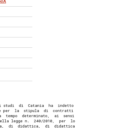
NIA
i studi  di  Catania  ha  indetto
e per  la  stipula  di  contratti
a  tempo  determinato,  ai  sensi
ella legge n.  240/2010,  per  lo
a,  di  didattica,  di  didattica