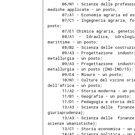
      06/N1 - Scienze delle professi
mediche applicate - un posto, 
      07/A1 - Economia agraria ed es
      07/C1 - Ingegneria agraria, fo
posto; 
      07/E1 Chimica agraria, genetic
      08/A1  -  Idraulica,  idrologi
marittime - un posto; 
      08/B2 - Scienza delle costruzi
      09/A3 - Progettazione  industr
metallurgia - un posto; 
      09/A3 - Progettazione  industr
metallurgia - un posto (ING-IND/15);
      09/E4 - Misure - un posto; 
      10/N1 - Culture del vicino ori
dell'africa - un posto; 
      11/A2 - Storia moderna - un po
      11/B1 - Geografia - un posto; 
      11/D1 - Pedagogia e storia del
      13/A3 - Scienza delle  finanze
giurisprudenza); 
      13/A3 - Scienza delle  finanze
scienze umanistiche); 
      13/C1 - Storia economica - un 
      14/A2 - Scienza politica - un 