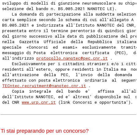
sviluppo di modelli di giunzione neuromuscolare su chip
selezione del bando n. BS.005.2021 NANOTEC LE). 
    La domanda di partecipazione alla suddetta selezion
carta semplice secondo lo schema di cui all'allegato A 
BS.005.2021 e indirizzata all'Istituto NANOTEC del CNR,
presentata entro il termine perentorio di quindici gior
dal giorno successivo alla data di pubblicazione del pr
nella  Gazzetta  Ufficiale  della  Repubblica  italiana
speciale  «Concorsi  ed  esami»  esclusivamente  tramit
messaggio di Posta  elettronica  certificata  (PEC),  d
all'indirizzo 
protocollo.nanotec@pec.cnr.it
 . 
    Esclusivamente per i cittadini stranieri e/o i citt
residenti all'estero, oppure residenti in Italia ma  no
all'attivazione  della  PEC,  l'invio  della  domanda  
effettuato con posta elettronica  ordinaria  al  seguen
TECntec.recruitment@nanotec.cnr.it
 . 
    Copia  integrale  del  bando  e'   affissa   all'al
dell'Istituto NANOTEC, ed e' altresi' disponibile sul  
del CNR 
www.urp.cnr.it
 (link Concorsi e opportunita'). 
Ti stai preparando per un concorso?