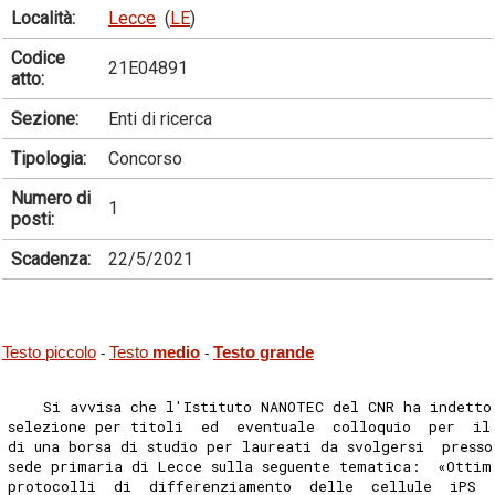
Località:
Lecce
(
LE
)
Codice
21E04891
atto:
Sezione:
Enti di ricerca
Tipologia:
Concorso
Numero di
1
posti:
Scadenza:
22/5/2021
Testo piccolo
Testo
medio
Testo grande
-
-
    Si avvisa che l'Istituto NANOTEC del CNR ha indetto
selezione per titoli  ed  eventuale  colloquio  per  il
di una borsa di studio per laureati da svolgersi  press
sede primaria di Lecce sulla seguente tematica:  «Ottim
protocolli  di  differenziamento  delle  cellule  iPS  