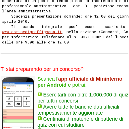
copertura di un posto a tempo pieno ed indeterminato di
professionale amministrativo - cat. B - posizione econo
l'area amministrativa. 
    Scadenza presentazione domande: ore 12.00 del giorn
aprile 2010. 
    Il   bando   integrale   puo'   essre    scaricato 
www.comunedigraffignana.it
, nella sezione «Concorsi, Ga
per informazioni telefonare al n. 0371-88828 dal lunedi
dalle ore 9.00 alle ore 12.00. 
Ti stai preparando per un concorso?
Scarica l'
app ufficiale di Mininterno
per Android
e potrai:
Esercitarti con oltre 1.000.000 di quiz
per tutti i concorsi
Avere tutte le banche dati ufficiali
tempestivamente aggiornate
Centinaia di materie e di batterie di
quiz con cui studiare