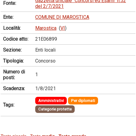
Gazzetta ufficiale "Concorsi ed Esami" n.52
Fonte:
del 2/7/2021
Ente:
COMUNE DI MAROSTICA
Località:
Marostica
(
VI
)
Codice atto:
21E06899
Sezione:
Enti locali
Tipologia:
Concorso
Numero di
1
posti:
Scadenza:
1/8/2021
Amministrativi
Per diplomati
Tags:
Categorie protette