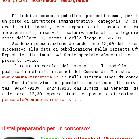
Testo piccolo
Testo
medio
Testo grande
-
-
    E' indetto concorso pubblico, per soli esami, per l
un posto di istruttore amministrativo, categoria  C  de
degli  enti  locali,  con  rapporto  di  lavoro  a  te
indeterminato, riservato esclusivamente alle  categorie
sensi dell'art. 1, comma 1 della legge n. 68/1999. 
    Scadenza presentazione domande: ore 12,00 del  tren
successivo alla data di pubblicazione nella Gazzetta Uf
Repubblica italiana - 4ª Serie speciale «Concorsi  ed  
presente avviso. 
    Il testo integrale  del  bando  e  il  modello  di 
pubblicati nel sito internet del Comune di  Marostica  
www.comune.marostica.vi.it
 nella sezione Bandi di conco
    Per informazioni e' possibile contattare  il  servi
tel. 0424479239 - 0424479238 dal lunedi' al venerdi' da
alle  ore  12,30  oppure  tramite  posta  elettronica  
personale@comune.marostica.vi.it
Ti stai preparando per un concorso?
Scarica l'
app ufficiale di Mininterno