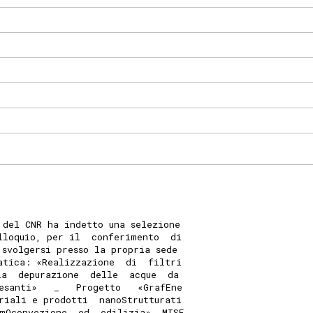
 del CNR ha indetto una selezione
lloquio, per il  conferimento  di
 svolgersi presso la propria sede
atica: «Realizzazione  di  filtri
la  depurazione  delle  acque  da
esanti»   _   Progetto   «GrafEne
riali e prodotti  nanoStrutturati
mOconvezione  ed  edilizia»  MISE