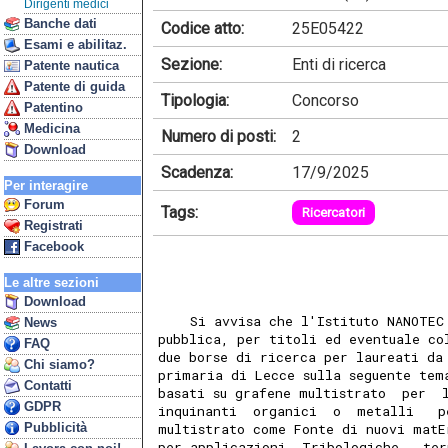
Dirigenti medici
Banche dati
Codice atto:
25E05422
Esami e abilitaz.
Sezione:
Enti di ricerca
Patente nautica
Patente di guida
Tipologia:
Concorso
Patentino
Medicina
Numero di posti:
2
Download
Scadenza:
17/9/2025
Per interagire
Forum
Tags:
Ricercatori
Registrati
Facebook
Le altre sezioni
Download
    Si avvisa che l'Istituto NANOTEC
News
pubblica, per titoli ed eventuale co
FAQ
due borse di ricerca per laureati da
Chi siamo?
primaria di Lecce sulla seguente tem
Contatti
basati su grafene multistrato  per  
GDPR
inquinanti  organici  o  metalli   p
Pubblicità
multistrato come Fonte di nuovi matE
per applicazioni  Tribologiche,  ter