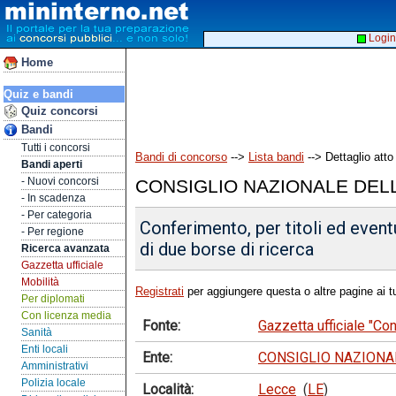
Login
Home
Quiz e bandi
Quiz concorsi
Bandi
Tutti i concorsi
Bandi di concorso
-->
Lista bandi
--> Dettaglio atto
Bandi aperti
- Nuovi concorsi
CONSIGLIO NAZIONALE DELL
- In scadenza
- Per categoria
Conferimento, per titoli ed event
- Per regione
di due borse di ricerca
Ricerca avanzata
Gazzetta ufficiale
Mobilità
Registrati
per aggiungere questa o altre pagine ai tu
Per diplomati
Con licenza media
Fonte:
Gazzetta ufficiale "Co
Sanità
Enti locali
Ente:
CONSIGLIO NAZIONAL
Amministrativi
Polizia locale
Località:
Lecce
(
LE
)