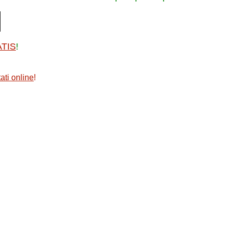
ATIS
!
ati online
!