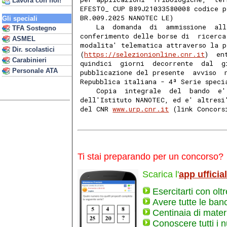
Lavora con noi!
EFESTO_ CUP B89J21033580008 codice p
BR.009.2025 NANOTEC LE) 
Gli speciali
    La  domanda  di  ammissione  all
TFA Sostegno
conferimento delle borse di  ricerca
ASMEL
modalita' telematica attraverso la p
Dir. scolastici
(
https://selezionionline.cnr.it
)  en
Carabinieri
quindici  giorni  decorrente  dal  g
Personale ATA
pubblicazione del presente  avviso  
Repubblica italiana - 4ª Serie speci
    Copia  integrale  del  bando  e'
dell'Istituto NANOTEC, ed e' altresi
del CNR 
www.urp.cnr.it
 (link Concors
Ti stai preparando per un concorso?
Scarica l'
app ufficia
Esercitarti con olt
Avere tutte le ban
Centinaia di materi
Conoscere tutti i 