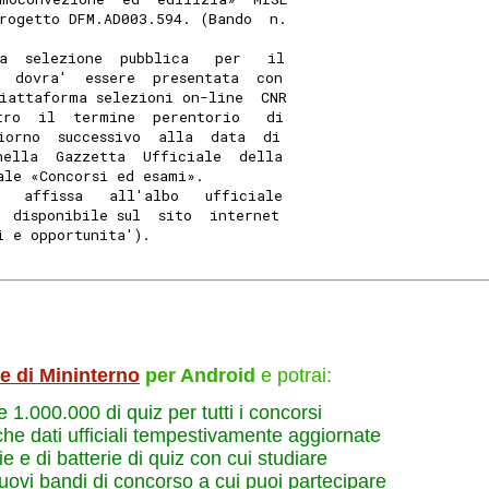
rogetto DFM.AD003.594. (Bando  n.
a  selezione  pubblica   per   il
  dovra'  essere  presentata  con
iattaforma selezioni on-line  CNR
tro  il  termine  perentorio   di
iorno  successivo  alla  data  di
nella  Gazzetta  Ufficiale  della
ale «Concorsi ed esami». 
   affissa   all'albo   ufficiale
' disponibile sul  sito  internet
i e opportunita'). 
le di Mininterno
per Android
e potrai:
re 1.000.000 di quiz per tutti i concorsi
che dati ufficiali tempestivamente aggiornate
e e di batterie di quiz con cui studiare
nuovi bandi di concorso a cui puoi partecipare