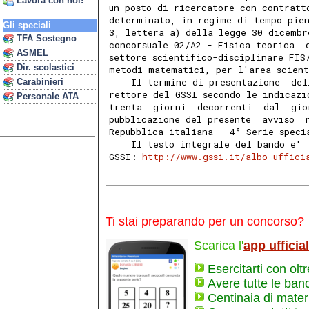
Lavora con noi!
un posto di ricercatore con contratt
determinato, in regime di tempo pien
Gli speciali
3, lettera a) della legge 30 dicembr
TFA Sostegno
concorsuale 02/A2 - Fisica teorica  
ASMEL
settore scientifico-disciplinare FIS
Dir. scolastici
metodi matematici, per l'area scient
    Il termine di presentazione  del
Carabinieri
rettore del GSSI secondo le indicazi
Personale ATA
trenta  giorni  decorrenti  dal  gio
pubblicazione del presente  avviso  
Repubblica italiana - 4ª Serie speci
    Il testo integrale del bando e' 
GSSI: 
http://www.gssi.it/albo-uffici
Ti stai preparando per un concorso?
Scarica l'
app ufficia
Esercitarti con olt
Avere tutte le ban
Centinaia di materi