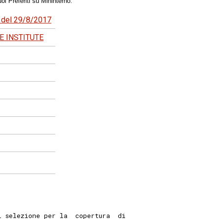
oi Preferiti su Mininterno.
5 del 29/8/2017
E INSTITUTE
i selezione per la  copertura  di