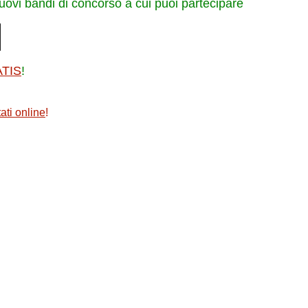
nuovi bandi di concorso a cui puoi partecipare
ATIS
!
ati online
!