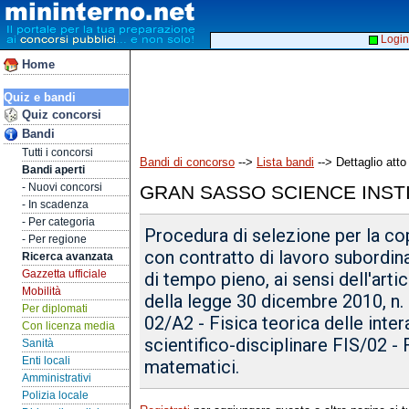
Login
Home
Quiz e bandi
Quiz concorsi
Bandi
Tutti i concorsi
Bandi di concorso
-->
Lista bandi
--> Dettaglio atto
Bandi aperti
- Nuovi concorsi
GRAN SASSO SCIENCE INST
- In scadenza
- Per categoria
Procedura di selezione per la cop
- Per regione
con contratto di lavoro subordin
Ricerca avanzata
Gazzetta ufficiale
di tempo pieno, ai sensi dell'arti
Mobilità
della legge 30 dicembre 2010, n. 
Per diplomati
02/A2 - Fisica teorica delle inte
Con licenza media
scientifico-disciplinare FIS/02 -
Sanità
Enti locali
matematici.
Amministrativi
Polizia locale