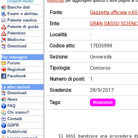
Registrati
per aggiungere questa o altre pagine ai tu
Dirigenti medici
Banche dati
Fonte:
Gazzetta ufficiale n.6
Esami e abilitaz.
Patente nautica
Ente:
GRAN SASSO SCIENC
Patente di guida
Patentino
Località:
-
Medicina
Codice atto:
17E05999
Download
Sezione:
Università
Per interagire
Forum
Tipologia:
Concorso
Registrati
Facebook
Numero di posti:
1
Le altre sezioni
Scadenza:
28/9/2017
Download
News
Tags:
Ricercatori
FAQ
Chi siamo?
Contatti
GDPR
Pubblicità
    Il GSSI bandisce una procedura d