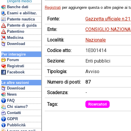
Dirigenti medici
Banche dati
Registrati
per aggiungere questa o altre pagine ai tu
Esami e abilitaz.
Fonte:
Gazzetta ufficiale n.2
Patente nautica
Patente di guida
Ente:
CONSIGLIO NAZIONA
Patentino
Medicina
Località:
Nazionale
Download
Codice atto:
1E001414
Per interagire
Forum
Sezione:
Enti pubblici
Registrati
Tipologia:
Avviso
Facebook
Numero di posti:
87
Le altre sezioni
Download
Scadenza:
-
News
FAQ
Tags:
Ricercatori
Chi siamo?
Contatti
GDPR
Pubblicità