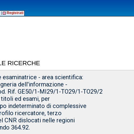
|
Registrati
LE RICERCHE
esaminatrice - area scientifica:
gneria dell'informazione -
od. Rif. GE50/1-MI29/1-TO29/1-TO29/2
 titoli ed esami, per
mpo indeterminato di complessive
rofilo ricercatore, terzo
del CNR dislocati nelle regioni
ando 364.92.