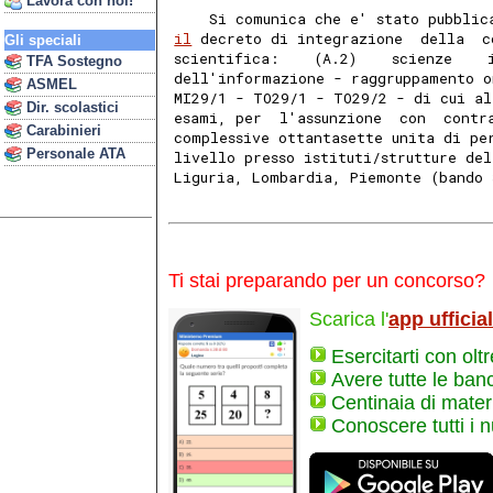
Lavora con noi!
    Si comunica che e' stato pubblic
il
 decreto di integrazione  della  c
Gli speciali
scientifica:    (A.2)    scienze    
TFA Sostegno
dell'informazione - raggruppamento o
ASMEL
MI29/1 - TO29/1 - TO29/2 - di cui al
Dir. scolastici
esami, per  l'assunzione  con  contr
Carabinieri
complessive ottantasette unita di pe
Personale ATA
livello presso istituti/strutture de
Liguria, Lombardia, Piemonte (bando 
Ti stai preparando per un concorso?
Scarica l'
app ufficia
Esercitarti con olt
Avere tutte le ban
Centinaia di materi
Conoscere tutti i 