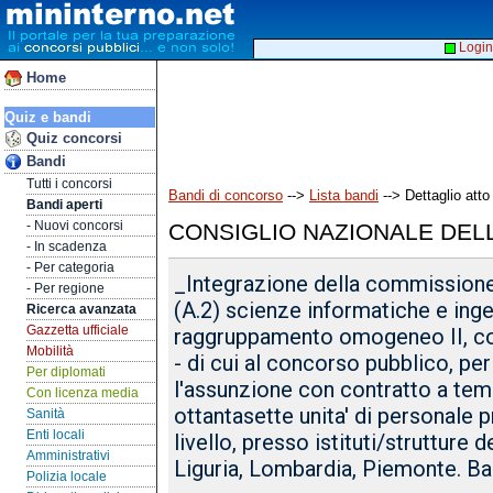
Login
Home
Quiz e bandi
Quiz concorsi
Bandi
Tutti i concorsi
Bandi di concorso
-->
Lista bandi
--> Dettaglio atto
Bandi aperti
- Nuovi concorsi
CONSIGLIO NAZIONALE DEL
- In scadenza
- Per categoria
_Integrazione della commissione 
- Per regione
(A.2) scienze informatiche e inge
Ricerca avanzata
Gazzetta ufficiale
raggruppamento omogeneo II, c
Mobilità
- di cui al concorso pubblico, per
Per diplomati
l'assunzione con contratto a te
Con licenza media
ottantasette unita' di personale p
Sanità
Enti locali
livello, presso istituti/strutture 
Amministrativi
Liguria, Lombardia, Piemonte. B
Polizia locale