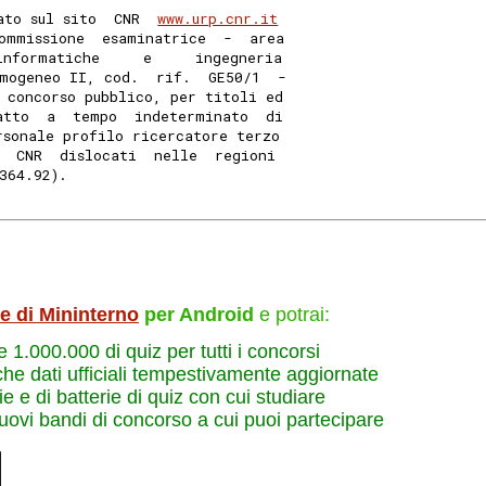
ato sul sito  CNR  
www.urp.cnr.it
ommissione  esaminatrice  -  area
informatiche     e     ingegneria
mogeneo II, cod.  rif.  GE50/1  -
 concorso pubblico, per titoli ed
atto  a  tempo  indeterminato  di
rsonale profilo ricercatore terzo
l  CNR  dislocati  nelle  regioni
364.92). 
le di Mininterno
per Android
e potrai:
re 1.000.000 di quiz per tutti i concorsi
che dati ufficiali tempestivamente aggiornate
e e di batterie di quiz con cui studiare
nuovi bandi di concorso a cui puoi partecipare