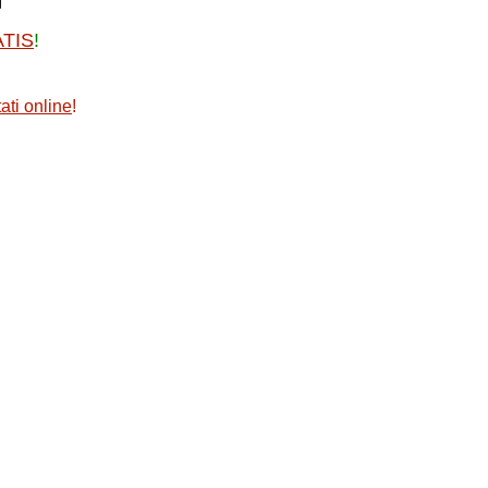
ATIS
!
ati online
!