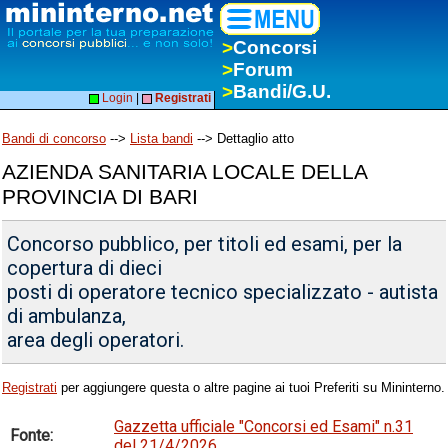
>
Concorsi
>
Forum
>
Bandi/G.U.
Login
|
Registrati
Bandi di concorso
-->
Lista bandi
--> Dettaglio atto
AZIENDA SANITARIA LOCALE DELLA
PROVINCIA DI BARI
Concorso pubblico, per titoli ed esami, per la
copertura di dieci
posti di operatore tecnico specializzato - autista
di ambulanza,
area degli operatori.
Registrati
per aggiungere questa o altre pagine ai tuoi Preferiti su Mininterno.
Gazzetta ufficiale "Concorsi ed Esami" n.31
Fonte:
del 21/4/2026