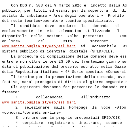
    Con DDG n. 503 del 9 marzo 2026 e' indetto dalla AS
pubblico, per titoli ed esami, per la copertura  di  di
autista di ambulanza - Area degli operatori -  Profilo 
del ruolo tecnico-operatore tecnico specializzato. 
    Il  candidato  deve  produrre  la   domanda   di   
esclusivamente  in  via  telematica  utilizzando  il   
disponibile  nella  sezione  «albo  pretorio»   -   «co
on-line»        del        sito        internet        
www.sanita.puglia.it/web/asl-bari
  ed   accessibile   a
sistema pubblico di identita' digitale (SPID/CIE). 
    La procedura di compilazione delle domande deve ess
entro e non oltre le ore 23,59 del trentesimo giorno su
data di pubblicazione del presente estratto nella Gazze
della Repubblica italiana - 4ª Serie speciale «Concorsi
    Il termine per la presentazione della domanda, ove
festivo, sara' prorogato di diritto al giorno seguente 
    Gli aspiranti dovranno far pervenire le domande en
fissato: 
      1.       collegandosi        all'indirizzo       
www.sanita.puglia.it/web/asl-bari
      2.  selezionare  sulla  Homepage  la  voce  «Albo
«concorsi/domanda on-line»; 
      3. entrare con le proprie credenziali SPID/CIE; 
      4. compilare, registrare e  inoltrare,  secondo  