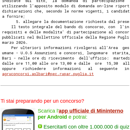
indicate  sul  sito,  la  domanda  di  partecipazione  
utilizzando l'apposito modulo di domanda on-line riport
dichiarazioni che, secondo le norme vigenti, i candidat
a fornire; 
      5. allegare la documentazione richiesta dal prese
    Il testo integrale del bando di concorso, con  l'in
requisiti e delle modalita' di partecipazione al concor
pubblicati nel Bollettino Ufficiale della Regione Pugli
marzo 2026. 
    Per ulteriori informazioni rivolgersi all'Area  ges
umane - U.O.S Assunzioni e concorsi, lungomare  starita
Bari - nelle ore di ricevimento  dell'ufficio:  marted
dalle ore 11,00 alle ore 13,00 e dalle  ore  15,30  all
oppure   richiedere   informazioni   al   seguente   in
agruconcorsi.aslbari@pec.rupar.puglia.it
Ti stai preparando per un concorso?
Scarica l'
app ufficiale di Mininterno
per Android
e potrai:
Esercitarti con oltre 1.000.000 di quiz