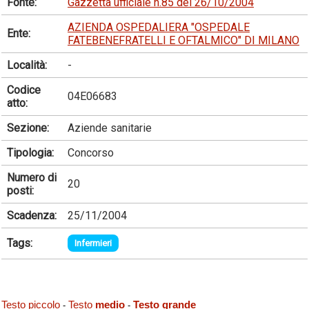
Fonte:
Gazzetta ufficiale n.85 del 26/10/2004
AZIENDA OSPEDALIERA "OSPEDALE
Ente:
FATEBENEFRATELLI E OFTALMICO" DI MILANO
Località:
-
Codice
04E06683
atto:
Sezione:
Aziende sanitarie
Tipologia:
Concorso
Numero di
20
posti:
Scadenza:
25/11/2004
Tags:
Infermieri
Testo piccolo
Testo
medio
Testo grande
-
-