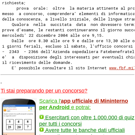
richiesta;
      prova  orale:  oltre  la materia attinente al pro
messo  a concorso, comprendera' elementi di informatic
della conoscenza, a livello iniziale, delle lingue stra
    Qualora  nella  succitata  data  non dovessero term
prove d'esame, le restanti continueranno il giorno succ
mercoledi' 22 dicembre 2004 alle ore 9,15.
    Dalle  ore 8.30 alle ore 9 e dalle ore 13,30 alle o
i giorni feriali, escluso il sabato, l'ufficio concorsi
-  2343  - 2366 dell'Azienda ospedaliera Fatebenefratel
e'  a  disposizione degli interessati per eventuali chi
il ricevimento delle domande.
    E' possibile consultare il sito Internet 
www.fbf.mi
Ti stai preparando per un concorso?
Scarica l'
app ufficiale di Mininterno
per Android
e potrai:
Esercitarti con oltre 1.000.000 di quiz
per tutti i concorsi
Avere tutte le banche dati ufficiali