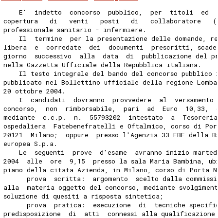
    E'  indetto  concorso  pubblico,  per  titoli  ed  
copertura   di   venti   posti   di   collaboratore   (
professionale sanitario - infermiere.
    Il  termine  per la presentazione delle domande, re
libera  e  corredate  dei  documenti  prescritti, scade
giorno  successivo  alla  data  di  pubblicazione del p
nella Gazzetta Ufficiale della Repubblica italiana.
    Il testo integrale del bando del concorso pubblico 
pubblicato nel Bollettino ufficiale della regione Lomba
20 ottobre 2004.
    I  candidati  dovranno  provvedere  al  versamento 
concorso,  non  rimborsabile,  pari  ad  Euro  10,33,  
mediante  c.c.p.  n.  55793202  intestato  a  Tesoreria
ospedaliera  Fatebenefratelli e Oftalmico, corso di Por
20121  Milano;  oppure  presso l'Agenzia 33 FBF della B
europea S.p.a.
    Le  seguenti  prove  d'esame  avranno inizio marted
2004  alle  ore  9,15  presso la sala Maria Bambina, ub
piano della citata Azienda, in Milano, corso di Porta N
      prova  scritta:  argomento  scelto dalla commissi
alla  materia oggetto del concorso, mediante svolgimen
soluzione di quesiti a risposta sintetica;
      prova  pratica:  esecuzione  di  tecniche specifi
predisposizione  di  atti  connessi alla qualificazione