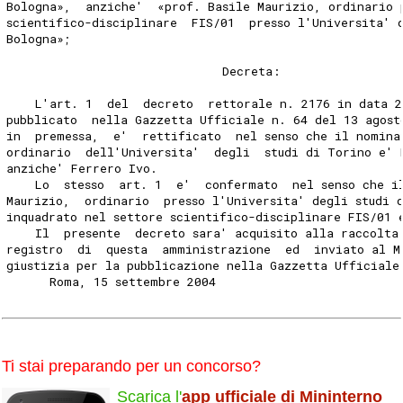
Bologna»,  anziche'  «prof. Basile Maurizio, ordinario 
scientifico-disciplinare  FIS/01  presso l'Universita' 
Bologna»;
                              Decreta:
    L'art. 1  del  decreto  rettorale n. 2176 in data 2
pubblicato  nella Gazzetta Ufficiale n. 64 del 13 agost
in  premessa,  e'  rettificato  nel senso che il nomina
ordinario  dell'Universita'  degli  studi di Torino e' 
anziche' Ferrero Ivo.
    Lo  stesso  art. 1  e'  confermato  nel senso che i
Maurizio,  ordinario  presso l'Universita' degli studi 
inquadrato nel settore scientifico-disciplinare FIS/01 
    Il  presente  decreto sara' acquisito alla raccolta
registro  di  questa  amministrazione  ed  inviato al M
giustizia per la pubblicazione nella Gazzetta Ufficiale
      Roma, 15 settembre 2004
                                                       
Ti stai preparando per un concorso?
Scarica l'
app ufficiale di Mininterno