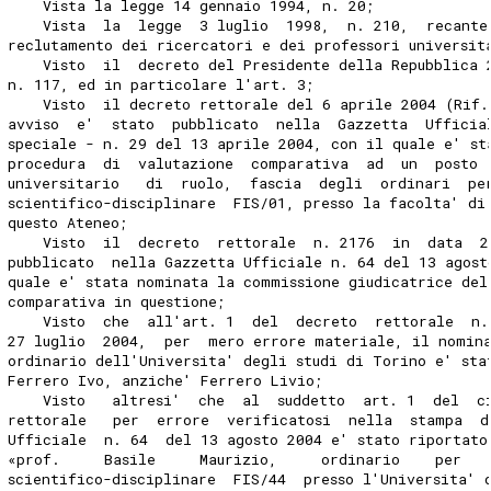
    Vista la legge 14 gennaio 1994, n. 20;
    Vista  la  legge  3 luglio  1998,  n. 210,  recante
reclutamento dei ricercatori e dei professori universit
    Visto  il  decreto del Presidente della Repubblica 
n. 117, ed in particolare l'art. 3;
    Visto  il decreto rettorale del 6 aprile 2004 (Rif.
avviso  e'  stato  pubblicato  nella  Gazzetta  Ufficia
speciale - n. 29 del 13 aprile 2004, con il quale e' st
procedura  di  valutazione  comparativa  ad  un  posto 
universitario   di  ruolo,  fascia  degli  ordinari  pe
scientifico-disciplinare  FIS/01, presso la facolta' di
questo Ateneo;
    Visto  il  decreto  rettorale  n. 2176  in  data  2
pubblicato  nella Gazzetta Ufficiale n. 64 del 13 agost
quale e' stata nominata la commissione giudicatrice del
comparativa in questione;
    Visto  che  all'art. 1  del  decreto  rettorale  n.
27 luglio  2004,  per  mero errore materiale, il nomin
ordinario dell'Universita' degli studi di Torino e' sta
Ferrero Ivo, anziche' Ferrero Livio;
    Visto   altresi'  che  al  suddetto  art. 1  del  c
rettorale   per  errore  verificatosi  nella  stampa  d
Ufficiale  n. 64  del 13 agosto 2004 e' stato riportato
«prof.     Basile     Maurizio,     ordinario    per   
scientifico-disciplinare  FIS/44  presso l'Universita' 