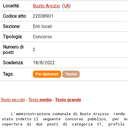
Località:
Busto Arsizio
(
VA
)
Codice atto:
22E08901
Sezione:
Enti locali
Tipologia:
Concorso
Numero di
2
posti:
Scadenza:
18/8/2022
Tags:
Per diplomati
Tecnici
Testo piccolo
Testo
medio
Testo grande
-
-
    L'amministrazione comunale di Busto Arsizio  rende 
stato indetto il  seguente  concorso  pubblico,  per  e
copertura  di  due  posti  di  categoria  C1,  profilo 