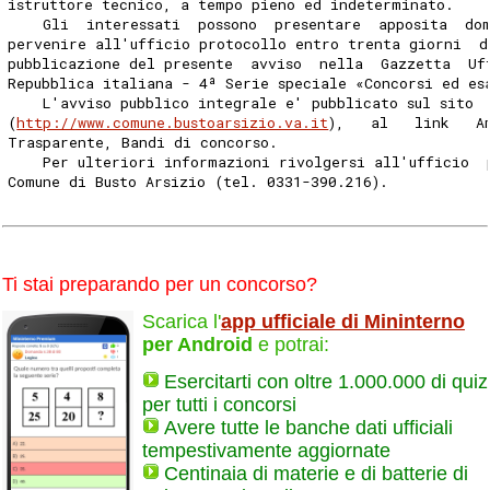
istruttore tecnico, a tempo pieno ed indeterminato. 
    Gli  interessati  possono  presentare  apposita  do
pervenire all'ufficio protocollo entro trenta giorni  d
pubblicazione del presente  avviso  nella  Gazzetta  Uf
Repubblica italiana - 4ª Serie speciale «Concorsi ed es
    L'avviso pubblico integrale e' pubblicato sul sito 
(
http://www.comune.bustoarsizio.va.it
),   al   link   A
Trasparente, Bandi di concorso. 
    Per ulteriori informazioni rivolgersi all'ufficio  
Comune di Busto Arsizio (tel. 0331-390.216). 
Ti stai preparando per un concorso?
Scarica l'
app ufficiale di Mininterno
per Android
e potrai:
Esercitarti con oltre 1.000.000 di quiz
per tutti i concorsi
Avere tutte le banche dati ufficiali
tempestivamente aggiornate
Centinaia di materie e di batterie di