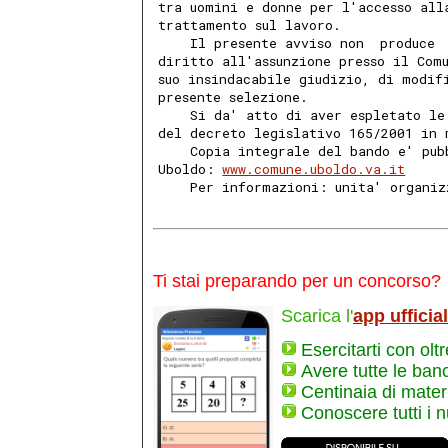
tra uomini e donne per l'accesso all
trattamento sul lavoro. 
    Il presente avviso non  produce 
diritto all'assunzione presso il Com
suo insindacabile giudizio, di modif
presente selezione. 
    Si da' atto di aver espletato le
del decreto legislativo 165/2001 in 
    Copia integrale del bando e' pub
Uboldo: 
www.comune.uboldo.va.it
    Per informazioni: unita' organiz
Ti stai preparando per un concorso?
Scarica l'
app ufficia
Esercitarti con olt
Avere tutte le ban
Centinaia di materi
Conoscere tutti i 