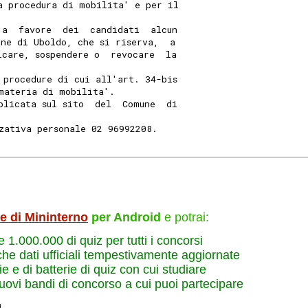
a procedura di mobilita' e per il
 a  favore  dei  candidati  alcun
une di Uboldo, che si riserva,  a
icare, sospendere o  revocare  la
 procedure di cui all'art. 34-bis
materia di mobilita'. 
blicata sul sito  del  Comune  di
zativa personale 02 96992208. 
le di Mininterno
per Android
e potrai:
re 1.000.000 di quiz per tutti i concorsi
che dati ufficiali tempestivamente aggiornate
e e di batterie di quiz con cui studiare
nuovi bandi di concorso a cui puoi partecipare