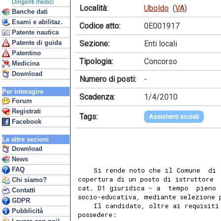
Dirigenti medici
Località:
Uboldo
(
VA
)
Banche dati
Esami e abilitaz.
Codice atto:
0E001917
Patente nautica
Sezione:
Enti locali
Patente di guida
Patentino
Tipologia:
Concorso
Medicina
Download
Numero di posti:
-
Per interagire
Scadenza:
1/4/2010
Forum
Registrati
Tags:
Assistenti sociali
Facebook
Le altre sezioni
Download
News
FAQ
    Si rende noto che il Comune  di 
copertura di un posto di istruttore 
Chi siamo?
cat. D1 giuridica - a  tempo  pieno 
Contatti
socio-educativa, mediante selezione 
GDPR
    Il candidato, oltre ai requisiti
Pubblicità
possedere: 