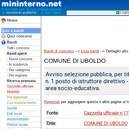
Login
Home
Quiz e bandi
Quiz concorsi
Bandi
Tutti i concorsi
Bandi di concorso
-->
Lista bandi
--> Dettaglio atto
Bandi aperti
- Nuovi concorsi
COMUNE DI UBOLDO
- In scadenza
- Per categoria
Avviso selezione pubblica, per tit
- Per regione
n. 1 posto di istruttore direttivo 
Ricerca avanzata
Gazzetta ufficiale
area socio-educativa.
Mobilità
Per diplomati
Registrati
per aggiungere questa o altre pagine ai tu
Con licenza media
Sanità
Fonte:
Gazzetta ufficiale n.1
Enti locali
Amministrativi
Ente:
COMUNE DI UBOLDO
Polizia locale