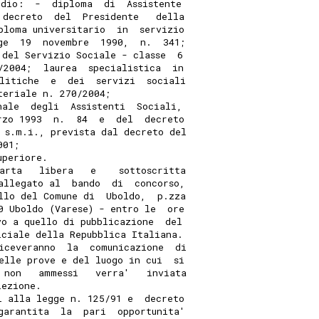
udio:  -  diploma  di  Assistente
 decreto  del  Presidente   della
ploma universitario  in  servizio
ge  19  novembre  1990,  n.  341;
 del Servizio Sociale - classe  6
/2004;  laurea  specialistica  in
litiche  e  dei  servizi  sociali
teriale n. 270/2004; 
nale  degli  Assistenti  Sociali,
rzo 1993  n.  84  e  del  decreto
 s.m.i., prevista dal decreto del
001; 
uperiore. 
arta   libera   e    sottoscritta
allegato al  bando  di  concorso,
llo del Comune di  Uboldo,  p.zza
0 Uboldo (Varese) - entro le  ore
vo a quello di pubblicazione  del
iciale della Repubblica Italiana. 
iceveranno  la  comunicazione  di
elle prove e del luogo in cui  si
 non   ammessi   verra'   inviata
lezione. 
i alla legge n. 125/91 e  decreto
garantita  la  pari  opportunita'