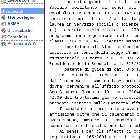
Lavora con noi!
      uno dei seguenti titoli di  st
Sociale  abilitante  ai  sensi  del 
Gli speciali
Repubblica 15 gennaio 1987 n. 14; di
TFA Sostegno
sociale di cui all'art. 2 della  leg
laurea in Servizio sociale o scienze
ASMEL
(L) - decreto  ministeriale  n.  270
Dir. scolastici
programmazione e gestione  delle  po
Carabinieri
classe 57/S o LM -87 - decreto minis
Personale ATA
      iscrizione all'Albo  professio
istituito ai sensi della legge 23 ma
ministeriale 30 marzo 1998, n. 155 e
Presidente della Repubblica n. 328/2
      patente di guida di cat. B o s
    La   domanda,   redatta   in   c
dall'interessato come da fac-simile 
dovra' pervenire all'ufficio protoco
San Giovanni Bosco n. 10 - cap. 2104
12.00 del trentesimo giorno successi
presente estratto sulla Gazzetta Uff
    I candidati ammessi alle prove r
ammissione oltre che il calendario d
svolgeranno,  mentre  ai  candidati 
comunicazione di esclusione dalla se
    Ai sensi e per gli effetti di cu
legislativo n. 165/2001 e s.m.i. e' 