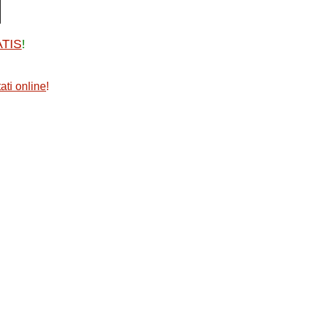
ATIS
!
ati online
!