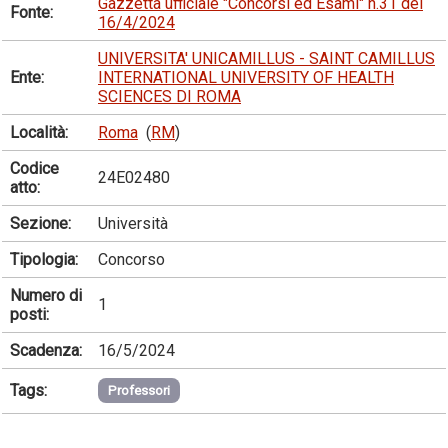
Gazzetta ufficiale "Concorsi ed Esami" n.31 del
Fonte:
16/4/2024
UNIVERSITA' UNICAMILLUS - SAINT CAMILLUS
Ente:
INTERNATIONAL UNIVERSITY OF HEALTH
SCIENCES DI ROMA
Località:
Roma
(
RM
)
Codice
24E02480
atto:
Sezione:
Università
Tipologia:
Concorso
Numero di
1
posti:
Scadenza:
16/5/2024
Tags:
Professori