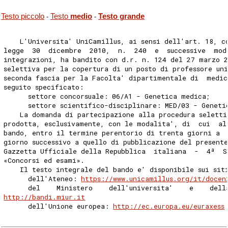
Testo piccolo
Testo
medio
Testo grande
-
-
    L'Universita' UniCamillus, ai sensi dell'art. 18, c
legge  30  dicembre  2010,  n.  240  e  successive  mod
integrazioni, ha bandito con d.r. n. 124 del 27 marzo 2
selettiva per la copertura di un posto di professore un
seconda fascia per la Facolta' dipartimentale di  medi
seguito specificato: 
      settore concorsuale: 06/A1 - Genetica medica; 
      settore scientifico-disciplinare: MED/03 - Geneti
    La domanda di partecipazione alla procedura seletti
prodotta, esclusivamente, con le modalita', di  cui  al
bando, entro il termine perentorio di trenta giorni a 
giorno successivo a quello di pubblicazione del present
Gazzetta Ufficiale della Repubblica  italiana  -  4ª  S
«Concorsi ed esami». 
    Il testo integrale del bando e' disponibile sui sit
      dell'Ateneo: 
https://www.unicamillus.org/it/docen
      del    Ministero    dell'universita'    e    dell
http://bandi.miur.it
      dell'Unione europea: 
http://ec.europa.eu/euraxess