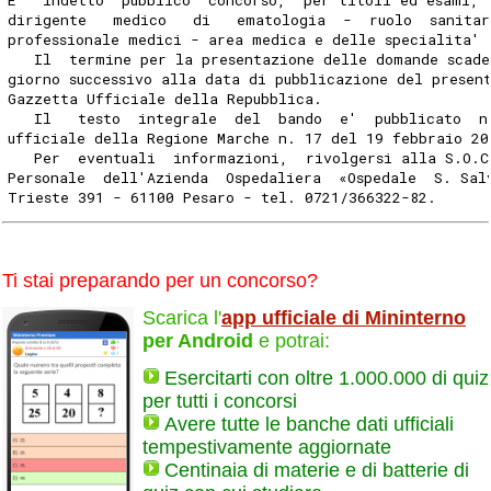
dirigente   medico   di   ematologia  -  ruolo  sanitar
professionale medici - area medica e delle specialita' 
   Il  termine per la presentazione delle domande scade
giorno successivo alla data di pubblicazione del presen
Gazzetta Ufficiale della Repubblica.
   Il   testo  integrale  del  bando  e'  pubblicato  n
ufficiale della Regione Marche n. 17 del 19 febbraio 20
   Per  eventuali  informazioni,  rivolgersi alla S.O.C
Personale  dell'Azienda  Ospedaliera  «Ospedale  S. Sal
Trieste 391 - 61100 Pesaro - tel. 0721/366322-82.
Ti stai preparando per un concorso?
Scarica l'
app ufficiale di Mininterno
per Android
e potrai:
Esercitarti con oltre 1.000.000 di quiz
per tutti i concorsi
Avere tutte le banche dati ufficiali
tempestivamente aggiornate
Centinaia di materie e di batterie di