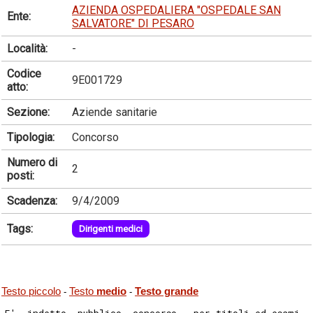
AZIENDA OSPEDALIERA "OSPEDALE SAN
Ente:
SALVATORE" DI PESARO
Località:
-
Codice
9E001729
atto:
Sezione:
Aziende sanitarie
Tipologia:
Concorso
Numero di
2
posti:
Scadenza:
9/4/2009
Tags:
Dirigenti medici
Testo piccolo
Testo
medio
Testo grande
-
-
E'  indetto  pubblico  concorso,  per titoli ed esami, 