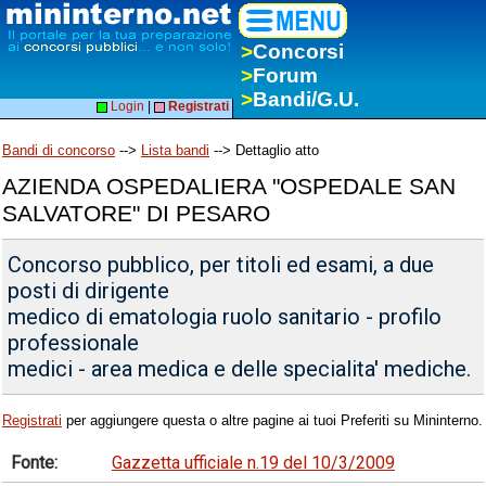
>
Concorsi
>
Forum
>
Bandi/G.U.
Login
|
Registrati
Bandi di concorso
-->
Lista bandi
--> Dettaglio atto
AZIENDA OSPEDALIERA "OSPEDALE SAN
SALVATORE" DI PESARO
Concorso pubblico, per titoli ed esami, a due
posti di dirigente
medico di ematologia ruolo sanitario - profilo
professionale
medici - area medica e delle specialita' mediche.
Registrati
per aggiungere questa o altre pagine ai tuoi Preferiti su Mininterno.
Fonte:
Gazzetta ufficiale n.19 del 10/3/2009