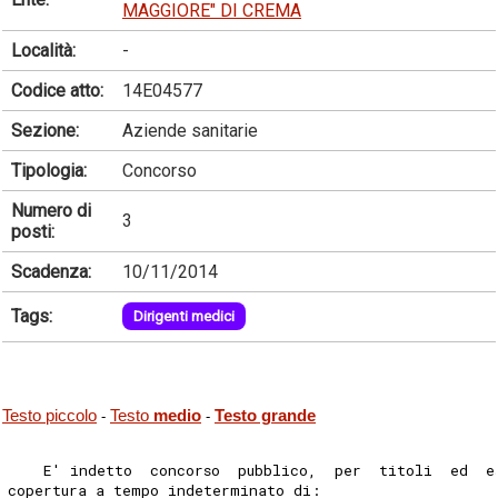
MAGGIORE" DI CREMA
Località:
-
Codice atto:
14E04577
Sezione:
Aziende sanitarie
Tipologia:
Concorso
Numero di
3
posti:
Scadenza:
10/11/2014
Tags:
Dirigenti medici
Testo piccolo
Testo
medio
Testo grande
-
-
    E' indetto  concorso  pubblico,  per  titoli  ed  e
copertura a tempo indeterminato di: 