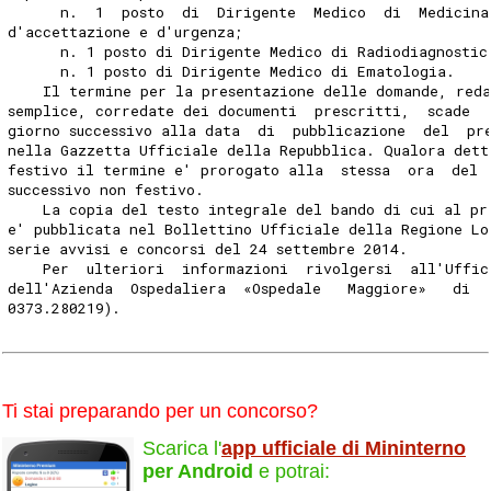
      n.  1  posto  di  Dirigente  Medico  di  Medicina
d'accettazione e d'urgenza; 
      n. 1 posto di Dirigente Medico di Radiodiagnostic
      n. 1 posto di Dirigente Medico di Ematologia. 
    Il termine per la presentazione delle domande, reda
semplice, corredate dei documenti  prescritti,  scade  
giorno successivo alla data  di  pubblicazione  del  pr
nella Gazzetta Ufficiale della Repubblica. Qualora dett
festivo il termine e' prorogato alla  stessa  ora  del 
successivo non festivo. 
    La copia del testo integrale del bando di cui al pr
e' pubblicata nel Bollettino Ufficiale della Regione Lo
serie avvisi e concorsi del 24 settembre 2014. 
    Per  ulteriori  informazioni  rivolgersi  all'Uffic
dell'Azienda  Ospedaliera  «Ospedale   Maggiore»   di  
0373.280219). 
Ti stai preparando per un concorso?
Scarica l'
app ufficiale di Mininterno
per Android
e potrai: