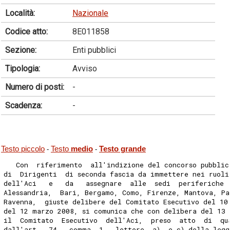
Località:
Nazionale
Codice atto:
8E011858
Sezione:
Enti pubblici
Tipologia:
Avviso
Numero di posti:
-
Scadenza:
-
Testo piccolo
Testo
medio
Testo grande
-
-
   Con  riferimento  all'indizione del concorso pubblic
di  Dirigenti  di seconda fascia da immettere nei ruoli
dell'Aci   e   da   assegnare  alle  sedi  periferiche 
Alessandria,  Bari, Bergamo, Como, Firenze, Mantova, P
Ravenna,  giuste delibere del Comitato Esecutivo del 10
del 12 marzo 2008, si comunica che con delibera del 13
il  Comitato  Esecutivo  dell'Aci,  preso  atto  di  qu
dall'art.  74,  comma  1,  lettere  a)  e c) della legg