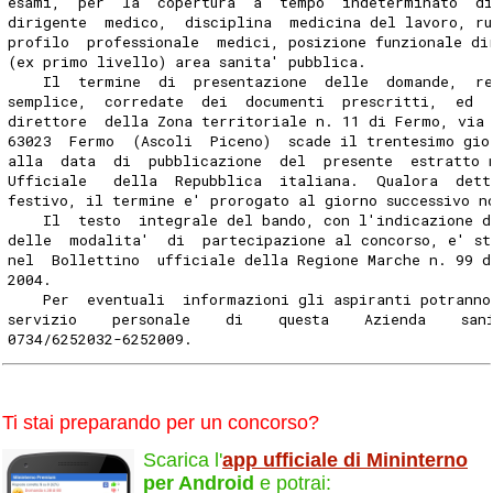
esami,  per  la  copertura  a  tempo  indeterminato  di
dirigente  medico,  disciplina  medicina del lavoro, ru
profilo  professionale  medici, posizione funzionale di
(ex primo livello) area sanita' pubblica.
    Il  termine  di  presentazione  delle  domande,  r
semplice,  corredate  dei  documenti  prescritti,  ed  
direttore  della Zona territoriale n. 11 di Fermo, via
63023  Fermo  (Ascoli  Piceno)  scade il trentesimo gio
alla  data  di  pubblicazione  del  presente  estratto 
Ufficiale   della  Repubblica  italiana.  Qualora  dett
festivo, il termine e' prorogato al giorno successivo n
    Il  testo  integrale del bando, con l'indicazione d
delle  modalita'  di  partecipazione al concorso, e' st
nel  Bollettino  ufficiale della Regione Marche n. 99 d
2004.
    Per  eventuali  informazioni gli aspiranti potranno
servizio    personale    di    questa    Azienda    san
0734/6252032-6252009.
Ti stai preparando per un concorso?
Scarica l'
app ufficiale di Mininterno
per Android
e potrai: