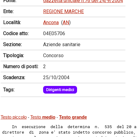
Fonte:
Gazzetta ufficiale n.76 del 24/9/2004
Ente:
REGIONE MARCHE
Località:
Ancona
(
AN
)
Codice atto:
04E05706
Sezione:
Aziende sanitarie
Tipologia:
Concorso
Numero di posti:
2
Scadenza:
25/10/2004
Tags:
Dirigenti medici
Testo piccolo
Testo
medio
Testo grande
-
-
    In  esecuzione  della  determina  n.  535  del 20 a
direttore  di  zona e' stato indetto concorso pubblico,