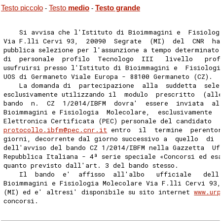
Testo piccolo
Testo
medio
Testo grande
-
-
    Si avvisa che l'Istituto di Bioimmagini e  Fisiolog
Via F.lli Cervi 93,  20090  Segrate  (MI)  del  CNR  ha
pubblica selezione per l'assunzione a tempo determinato
di  personale  profilo  Tecnologo  III   livello   prof
usufruirsi presso l'Istituto di Bioimmagini e  Fisiolog
UOS di Germaneto Viale Europa - 88100 Germaneto (CZ). 
    La domanda di  partecipazione  alla  suddetta  sele
esclusivamente utilizzando il  modulo  prescritto  (all
bando  n.  CZ  1/2014/IBFM  dovra'  essere  inviata  al
Bioimmagini e Fisiologia  Molecolare,  esclusivamente  
Elettronica Certificata (PEC) personale del candidato  
protocollo.ibfm@pec.cnr.it
 entro  il  termine  perento
giorni, decorrente dal giorno successivo a  quello  di 
dell'avviso del bando CZ 1/2014/IBFM nella Gazzetta  Uf
Repubblica Italiana - 4ª serie speciale «Concorsi ed es
quanto previsto dall'art. 3 del bando stesso. 
    Il  bando  e'  affisso  all'albo   ufficiale   dell
Bioimmagini e Fisiologia Molecolare Via F.lli Cervi 93
(MI) ed e' altresi' disponibile su sito internet 
www.ur
concorsi. 