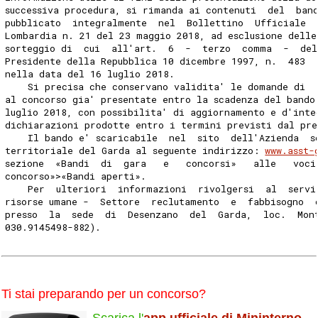
successiva procedura, si rimanda ai contenuti  del  ban
pubblicato  integralmente  nel  Bollettino  Ufficiale  
Lombardia n. 21 del 23 maggio 2018, ad esclusione delle
sorteggio di  cui  all'art.  6  -  terzo  comma  -  del
Presidente della Repubblica 10 dicembre 1997, n.  483  
nella data del 16 luglio 2018. 
    Si precisa che conservano validita' le domande di  
al concorso gia' presentate entro la scadenza del bando
luglio 2018, con possibilita' di aggiornamento e d'inte
dichiarazioni prodotte entro i termini previsti dal pre
    Il bando e' scaricabile  nel  sito  dell'Azienda  s
territoriale del Garda al seguente indirizzo: 
www.asst-
sezione  «Bandi  di  gara   e   concorsi»   alle   voci
concorso»>«Bandi aperti». 
    Per  ulteriori  informazioni  rivolgersi  al  servi
risorse umane -  Settore  reclutamento  e  fabbisogno  
presso  la  sede  di  Desenzano  del  Garda,  loc.  Mon
030.9145498-882). 
Ti stai preparando per un concorso?
Scarica l'
app ufficiale di Mininterno