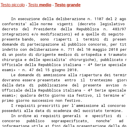
Testo piccolo
Testo
medio
Testo grande
-
-
    In esecuzione della deliberazione n. 1107 del 2 ago
conformita' alle norme  vigenti  (decreto  legislativo
decreto  del  Presidente  della  Repubblica  n.  483/97
integrazioni e/o modificazioni) ed a quelle di seguito 
presente bando,  sono  riaperti  i  termini  di  presen
domande di partecipazione al pubblico concorso, per tit
indetto con deliberazione n. 711 del 10 maggio 2018 per
di un posto di dirigente medico di ortopedia e traumato
chirurgia e delle specialita' chirurgiche), pubblicato 
Ufficiale della Repubblica italiana - 4ª Serie speciale
esami» - n. 47 del 15 giugno 2018. 
    Le domande di ammissione alla riapertura dei termin
dovranno essere presentate  entro  il  trentesimo  gior
dalla data  di  pubblicazione  del  presente  avviso  n
Ufficiale della Repubblica italiana - 4ª Serie speciale
esami»; qualora detto giorno sia festivo, il termine e'
primo giorno successivo non festivo. 
    I requisiti prescritti per l'ammissione al concorso
posseduti alla data di scadenza del succitato termine. 
    In ordine ai requisiti generali  e  specifici  di  
concorso   pubblico   sopraspecificato,   nonche'   ad 
informazione utile ai fini della presentazione della do