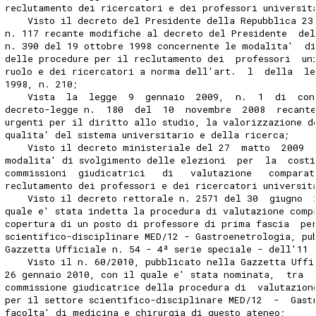
reclutamento dei ricercatori e dei professori universit
    Visto il decreto del Presidente della Repubblica 23
n. 117 recante modifiche al decreto del Presidente  del
n. 390 del 19 ottobre 1998 concernente le modalita'  d
delle procedure per il reclutamento dei  professori  un
ruolo e dei ricercatori a norma dell'art.  l  della  le
1998, n. 210; 
    Vista  la  legge  9  gennaio  2009,  n.  1  di  con
decreto-legge n.  180  del  10  novembre  2008  recante
urgenti per il diritto allo studio, la valorizzazione d
qualita' del sistema universitario e della ricerca; 
    Visto il decreto ministeriale del 27  matto  2009  
modalita' di svolgimento delle elezioni  per  la  costi
commissioni  giudicatrici   di   valutazione   comparat
reclutamento dei professori e dei ricercatori universit
    Visto il decreto rettorale n. 2571 del 30  giugno  
quale e' stata indetta la procedura di valutazione comp
copertura di un posto di professore di prima fascia  pe
scientifico-disciplinare MED/12 - Gastroenetrologia, pu
Gazzetta Ufficiale n. 54 - 4ª serie speciale - dell'11 
    Visto il n. 60/2010, pubblicato nella Gazzetta Uffi
26 gennaio 2010, con il quale e' stata nominata,  tra  
commissione giudicatrice della procedura di  valutazion
per il settore scientifico-disciplinare MED/12  -  Gast
facolta' di medicina e chirurgia di questo ateneo; 