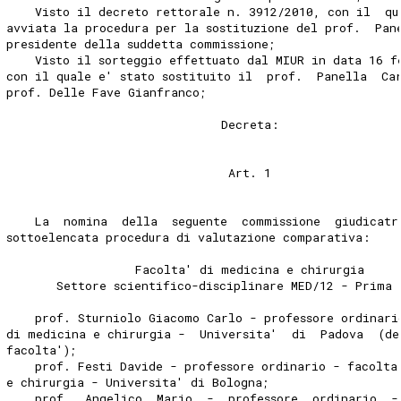
    Visto il decreto rettorale n. 3912/2010, con il  qu
avviata la procedura per la sostituzione del prof.  Pan
presidente della suddetta commissione; 
    Visto il sorteggio effettuato dal MIUR in data 16 f
con il quale e' stato sostituito il  prof.  Panella  Ca
prof. Delle Fave Gianfranco; 
                              Decreta: 
                               Art. 1 
    La  nomina  della  seguente  commissione  giudicatr
sottoelencata procedura di valutazione comparativa: 
                  Facolta' di medicina e chirurgia 
       Settore scientifico-disciplinare MED/12 - Prima 
    prof. Sturniolo Giacomo Carlo - professore ordinari
di medicina e chirurgia -  Universita'  di  Padova  (de
facolta'); 
    prof. Festi Davide - professore ordinario - facolta
e chirurgia - Universita' di Bologna; 
    prof.  Angelico  Mario  -  professore  ordinario  -