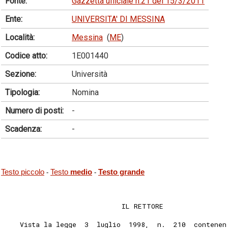
Fonte:
Gazzetta ufficiale n.21 del 15/3/2011
Ente:
UNIVERSITA' DI MESSINA
Località:
Messina
(
ME
)
Codice atto:
1E001440
Sezione:
Università
Tipologia:
Nomina
Numero di posti:
-
Scadenza:
-
Testo piccolo
Testo
medio
Testo grande
-
-
                             IL RETTORE 
    Vista la legge  3  luglio  1998,  n.  210  contenen