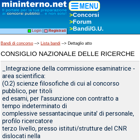
>
Concorsi
>
Forum
>
Bandi/G.U.
Login
|
Registrati
Bandi di concorso
-->
Lista bandi
--> Dettaglio atto
CONSIGLIO NAZIONALE DELLE RICERCHE
_Integrazione della commissione esaminatrice -
area scientifica:
(O.2) scienze filosofiche di cui al concorso
pubblico, per titoli
ed esami, per l'assunzione con contratto a
tempo indeterminato di
complessive sessantacinque unita' di personale,
profilo ricercatore
terzo livello, presso istituti/strutture del CNR
dislocati nella