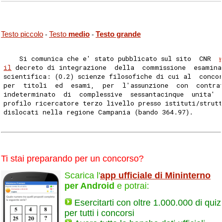
Testo piccolo
Testo
medio
Testo grande
-
-
    Si comunica che e' stato pubblicato sul sito  CNR  
il
 decreto di integrazione  della  commissione  esamina
scientifica: (O.2) scienze filosofiche di cui al  conco
per  titoli  ed  esami,  per  l'assunzione  con  contra
indeterminato  di  complessive  sessantacinque  unita' 
profilo ricercatore terzo livello presso istituti/strut
dislocati nella regione Campania (bando 364.97). 
Ti stai preparando per un concorso?
Scarica l'
app ufficiale di Mininterno
per Android
e potrai:
Esercitarti con oltre 1.000.000 di quiz
per tutti i concorsi