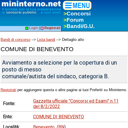
>
Concorsi
>
Forum
>
Bandi/G.U.
Login
|
Registrati
Bandi di concorso
-->
Lista bandi
--> Dettaglio atto
COMUNE DI BENEVENTO
Avviamento a selezione per la copertura di un
posto di messo
comunale/autista del sindaco, categoria B.
Registrati
per aggiungere questa o altre pagine ai tuoi Preferiti su Mininterno.
Gazzetta ufficiale "Concorsi ed Esami" n.11
Fonte:
del 8/2/2022
Ente:
COMUNE DI BENEVENTO
Località:
Benevento
(
BN
)