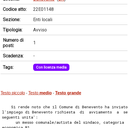
Codice atto:
22E01148
Sezione:
Enti locali
Tipologia:
Avviso
Numero di
1
posti:
Scadenza:
-
Tags:
Con licenza media
Testo piccolo
Testo
medio
Testo grande
-
-
    Si rende noto che il Comune di Benevento ha inviato
l'impiego di Benevento richiesta  di  avviamento  a  se
seguenti unita': 
      un messo comunale/autista del sindaco, categoria 
economica B1. 