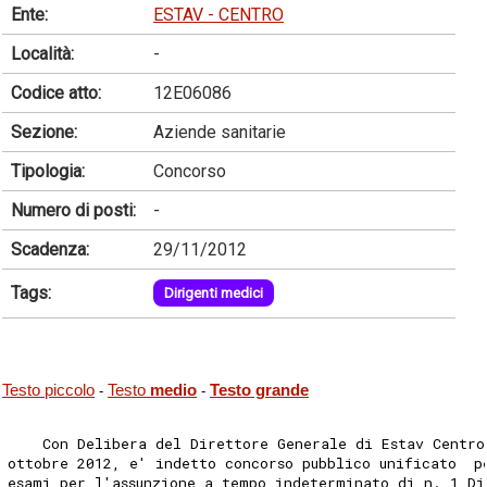
Ente:
ESTAV - CENTRO
Località:
-
Codice atto:
12E06086
Sezione:
Aziende sanitarie
Tipologia:
Concorso
Numero di posti:
-
Scadenza:
29/11/2012
Tags:
Dirigenti medici
Testo piccolo
Testo
medio
Testo grande
-
-
    Con Delibera del Direttore Generale di Estav Centro
ottobre 2012, e' indetto concorso pubblico unificato  p
esami per l'assunzione a tempo indeterminato di n. 1 Di