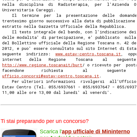
nella  disciplina  di  Radioterapia,  per  l'Azienda  O
Universitaria Careggi. 
    Il  termine  per  la  presentazione  delle  domande
trentesimo giorno successivo alla data di pubblicazione
estratto nella Gazzetta Ufficiale della Repubblica. 
    Il testo integrale del bando, con l'indicazione dei
delle modalita' di partecipazione, e' pubblicato  sulla
del Bollettino ufficiale della Regione Toscana n. 42 de
2012, e puo' essere consultato sul sito Internet di Est
seguente  indirizzo:  
www.estav-centro.toscana.it
,  opp
internet   della   Regione    Toscana    al    seguente
http://www.regione.toscanait/burt
/ o ricevuto per  post
facendone       richiesta        al        seguente    
ufficio.concorsi@estav-centro.toscana.it
. 
    Per ulteriori informazioni  rivolgersi  all'Ufficio
Estav Centro (Tel. 055/6937661 - 055/6937647 - 055/6937
11,00 alle ore 13,00 dal lunedi' al venerdi'. 
Ti stai preparando per un concorso?
Scarica l'
app ufficiale di Mininterno