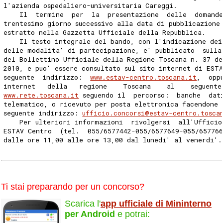
l'azienda ospedaliero-universitaria Careggi. 
    Il  termine  per  la  presentazione  delle  domande
trentesimo giorno successivo alla data di pubblicazione
estratto nella Gazzetta Ufficiale della Repubblica. 
    Il testo integrale del bando, con l'indicazione dei
delle modalita' di partecipazione, e' pubblicato  sulla
del Bollettino Ufficiale della Regione Toscana n. 37 de
2010, e puo' essere consultato sul sito internet di EST
seguente  indirizzo:  
www.estav-centro.toscana.it
,  opp
internet   della   regione    Toscana    al    seguente
www.rete.toscana.it
 seguendo il  percorso:  banche  dat
telematico, o ricevuto per posta elettronica facendone 
seguente indirizzo: 
ufficio.concorsi@estav-centro.tosca
    Per ulteriori informazioni  rivolgersi  all'Ufficio
ESTAV Centro  (tel.  055/6577442-055/6577649-055/657766
dalle ore 11,00 alle ore 13,00 dal lunedi' al venerdi'.
Ti stai preparando per un concorso?
Scarica l'
app ufficiale di Mininterno
per Android
e potrai: