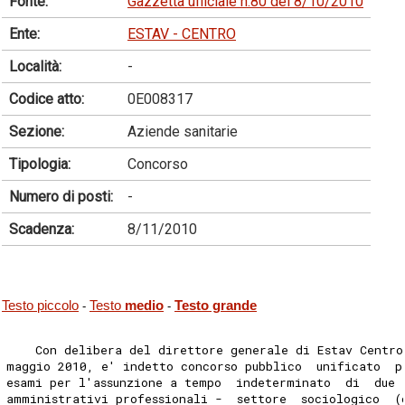
Fonte:
Gazzetta ufficiale n.80 del 8/10/2010
Ente:
ESTAV - CENTRO
Località:
-
Codice atto:
0E008317
Sezione:
Aziende sanitarie
Tipologia:
Concorso
Numero di posti:
-
Scadenza:
8/11/2010
Testo piccolo
Testo
medio
Testo grande
-
-
    Con delibera del direttore generale di Estav Centro
maggio 2010, e' indetto concorso pubblico  unificato  p
esami per l'assunzione a tempo  indeterminato  di  due 
amministrativi professionali -  settore  sociologico  (