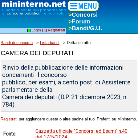
>
Concorsi
>
Forum
>
Bandi/G.U.
Login
|
Registrati
Bandi di concorso
-->
Lista bandi
--> Dettaglio atto
CAMERA DEI DEPUTATI
Rinvio della pubblicazione delle informazioni
concernenti il concorso
pubblico, per esami, a cento posti di Assistente
parlamentare della
Camera dei deputati (D.P. 21 dicembre 2023, n.
784).
Registrati
per aggiungere questa o altre pagine ai tuoi Preferiti su Mininterno.
Gazzetta ufficiale "Concorsi ed Esami" n.40
Fonte:
del 17/5/2024