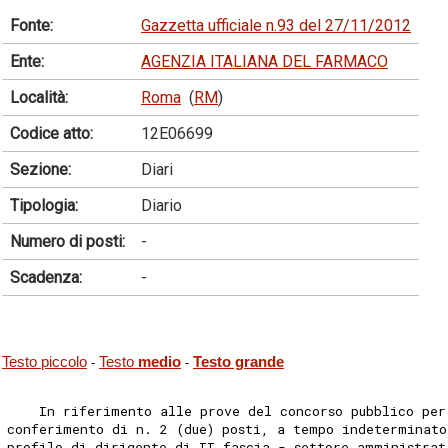
Fonte:
Gazzetta ufficiale n.93 del 27/11/2012
Ente:
AGENZIA ITALIANA DEL FARMACO
Località:
Roma
(
RM
)
Codice atto:
12E06699
Sezione:
Diari
Tipologia:
Diario
Numero di posti:
-
Scadenza:
-
Testo piccolo
Testo
medio
Testo grande
-
-
    In riferimento alle prove del concorso pubblico per
conferimento di n. 2 (due) posti, a tempo indeterminato
profilo di dirigente di II fascia - settore amministrat