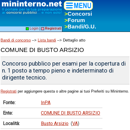
>
Concorsi
>
Forum
>
Bandi/G.U.
Login
|
Registrati
Bandi di concorso
-->
Lista bandi
--> Dettaglio atto
COMUNE DI BUSTO ARSIZIO
Concorso pubblico per esami per la copertura di
n. 1 posto a tempo pieno e indeterminato di
dirigente tecnico.
Registrati
per aggiungere questa o altre pagine ai tuoi Preferiti su Mininterno.
Fonte:
InPA
Ente:
COMUNE DI BUSTO ARSIZIO
Località:
Busto Arsizio
(
VA
)