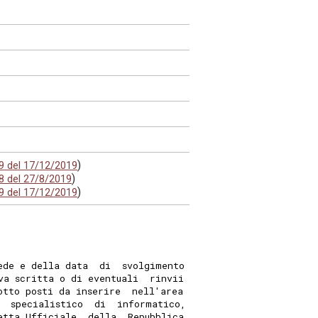
)
99 del 17/12/2019
)
68 del 27/8/2019
)
99 del 17/12/2019
ede e della data  di  svolgimento
va scritta o di eventuali  rinvii
otto posti da inserire  nell'area
  specialistico  di  informatico,
etta Ufficiale  della  Repubblica