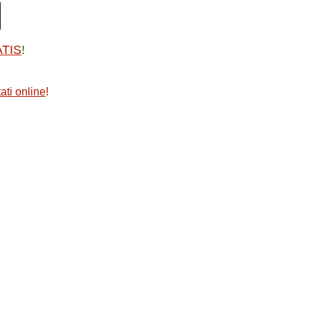
ATIS
!
ati online
!