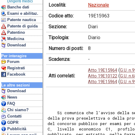
Dirigenti medici
Località:
Nazionale
Banche dati
Esami e abilitaz.
Codice atto:
19E15963
Patente nautica
Sezione:
Diari
Patente di guida
Patentino
Tipologia:
Diario
Medicina
Download
Numero di posti:
8
Per interagire
Scadenza:
-
Forum
Registrati
(
Atto 19E15964
G.U. n.
Facebook
Atti correlati:
(
Atto 19E10122
G.U. n.
(
Atto 19E15964
G.U. n.
Le altre sezioni
Download
News
FAQ
Chi siamo?
    Si comunica che l'avviso della s
Contatti
della prova preselettiva o della pro
GDPR
del concorso pubblico per esami per 
C,  livello  economico  C1,  profilo
Pubblicità
pubblicato, per estratto, nella Gazz