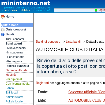
Login
Home
Quiz e bandi
Quiz concorsi
Bandi
Tutti i concorsi
Bandi di concorso
-->
Lista bandi
--> Dettaglio atto
Bandi aperti
- Nuovi concorsi
AUTOMOBILE CLUB D'ITALIA
- In scadenza
- Per categoria
Rinvio del diario delle prove del
- Per regione
la copertura di otto posti con pro
Ricerca avanzata
Gazzetta ufficiale
informatico, area C.
Mobilità
Per diplomati
Registrati
per aggiungere questa o altre pagine ai tu
Con licenza media
Sanità
Fonte:
Gazzetta ufficiale "C
Enti locali
Amministrativi
Ente:
AUTOMOBILE CLUB D'
Polizia locale