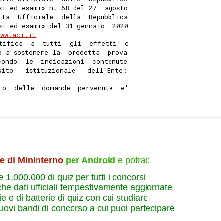
si ed esami» n. 68 del 27  agosto
tta  Ufficiale  della  Repubblica
si ed esami» del 31 gennaio  2020
www.aci.it
tifica  a  tutti  gli  effetti  e
o a sostenere la  predetta  prova
condo  le  indicazioni  contenute
sito   istituzionale   dell'Ente:
ro  delle  domande  pervenute  e'
le di Mininterno
per Android
e potrai:
re 1.000.000 di quiz per tutti i concorsi
che dati ufficiali tempestivamente aggiornate
e e di batterie di quiz con cui studiare
nuovi bandi di concorso a cui puoi partecipare