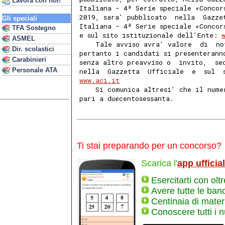
Lavora con noi!
Italiana - 4ª Serie speciale «Concor
2019, sara' pubblicato  nella  Gazze
Gli speciali
Italiana - 4ª Serie speciale «Concor
TFA Sostegno
e sul sito istituzionale dell'Ente: 
ASMEL
    Tale avviso avra' valore  di  no
Dir. scolastici
pertanto i candidati si presenterann
Carabinieri
senza altro preavviso o  invito,  se
Personale ATA
nella  Gazzetta  Ufficiale  e  sul  
www.aci.it
    Si comunica altresi' che il nume
pari a duecentosessanta. 
Ti stai preparando per un concorso?
Scarica l'
app ufficia
Esercitarti con olt
Avere tutte le ban
Centinaia di materi
Conoscere tutti i 