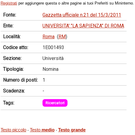
Registrati
per aggiungere questa o altre pagine ai tuoi Preferiti su Mininterno.
Fonte:
Gazzetta ufficiale n.21 del 15/3/2011
Ente:
UNIVERSITA' "LA SAPIENZA" DI ROMA
Località:
Roma
(
RM
)
Codice atto:
1E001493
Sezione:
Università
Tipologia:
Nomina
Numero di posti:
1
Scadenza:
-
Tags:
Ricercatori
Testo piccolo
Testo
medio
Testo grande
-
-