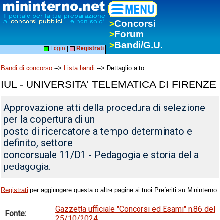
>
Concorsi
>
Forum
>
Bandi/G.U.
Login
|
Registrati
Bandi di concorso
-->
Lista bandi
--> Dettaglio atto
IUL - UNIVERSITA' TELEMATICA DI FIRENZE
Approvazione atti della procedura di selezione
per la copertura di un
posto di ricercatore a tempo determinato e
definito, settore
concorsuale 11/D1 - Pedagogia e storia della
pedagogia.
Registrati
per aggiungere questa o altre pagine ai tuoi Preferiti su Mininterno.
Gazzetta ufficiale "Concorsi ed Esami" n.86 del
Fonte:
25/10/2024