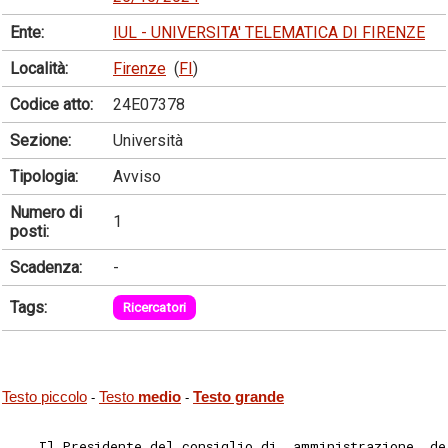
Ente:
IUL - UNIVERSITA' TELEMATICA DI FIRENZE
Località:
Firenze
(
FI
)
Codice atto:
24E07378
Sezione:
Università
Tipologia:
Avviso
Numero di
1
posti:
Scadenza:
-
Tags:
Ricercatori
Testo piccolo
Testo
medio
Testo grande
-
-
    Il Presidente del consiglio di  amministrazione  de