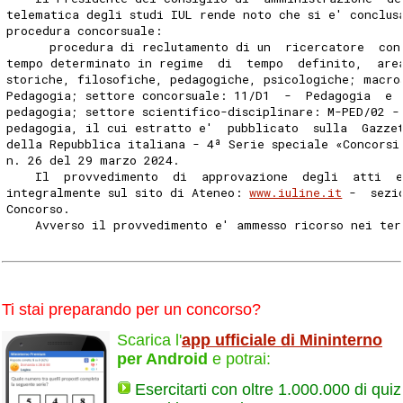
telematica degli studi IUL rende noto che si e' conclus
procedura concorsuale: 
      procedura di reclutamento di un  ricercatore  con
tempo determinato in regime  di  tempo  definito,  are
storiche, filosofiche, pedagogiche, psicologiche; macro
Pedagogia; settore concorsuale: 11/D1  -  Pedagogia  e 
pedagogia; settore scientifico-disciplinare: M-PED/02 -
pedagogia, il cui estratto e'  pubblicato  sulla  Gazze
della Repubblica italiana - 4ª Serie speciale «Concorsi
n. 26 del 29 marzo 2024. 
    Il  provvedimento  di  approvazione  degli  atti  e
integralmente sul sito di Ateneo: 
www.iuline.it
 -  sezi
Concorso. 
    Avverso il provvedimento e' ammesso ricorso nei ter
Ti stai preparando per un concorso?
Scarica l'
app ufficiale di Mininterno
per Android
e potrai:
Esercitarti con oltre 1.000.000 di quiz