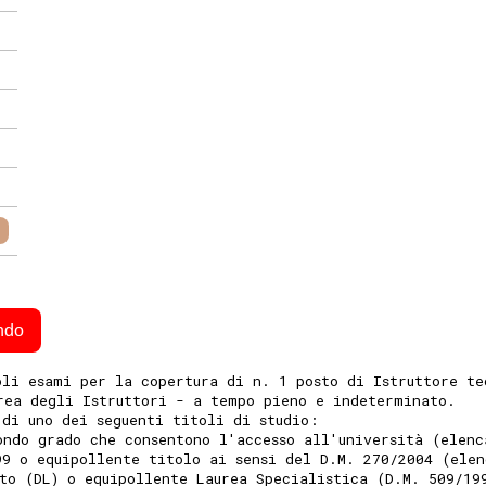
ndo
oli esami per la copertura di n. 1 posto di Istruttore te
rea degli Istruttori - a tempo pieno e indeterminato.
 di uno dei seguenti titoli di studio:
ondo grado che consentono l'accesso all'università (elenc
99 o equipollente titolo ai sensi del D.M. 270/2004 (elen
to (DL) o equipollente Laurea Specialistica (D.M. 509/19