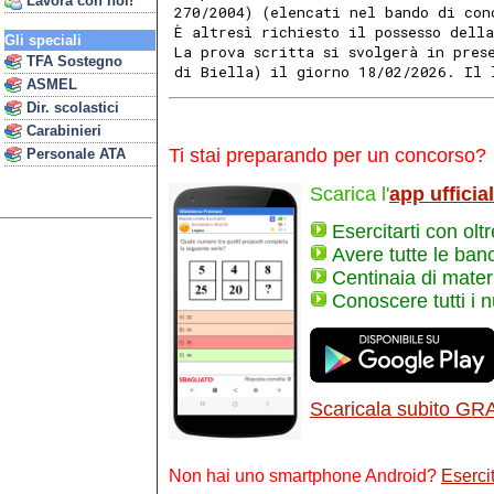
Lavora con noi!
270/2004) (elencati nel bando di con
È altresì richiesto il possesso dell
Gli speciali
La prova scritta si svolgerà in pres
TFA Sostegno
di Biella) il giorno 18/02/2026. Il 
ASMEL
Dir. scolastici
Carabinieri
Ti stai preparando per un concorso?
Personale ATA
Scarica l'
app ufficia
Esercitarti con olt
Avere tutte le ban
Centinaia di materi
Conoscere tutti i 
Scaricala subito GR
Non hai uno smartphone Android?
Esercit