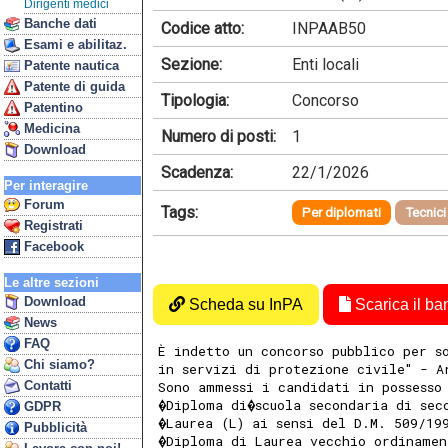
Dirigenti medici
Banche dati
Codice atto:
INPAAB50
Esami e abilitaz.
Sezione:
Enti locali
Patente nautica
Patente di guida
Tipologia:
Concorso
Patentino
Medicina
Numero di posti:
1
Download
Scadenza:
22/1/2026
Per interagire
Forum
Tags:
Per diplomati
Tecnici
Registrati
Facebook
Le altre sezioni
Download
Scheda su InPA
Scarica il ba
News
FAQ
È indetto un concorso pubblico per s
Chi siamo?
in servizi di protezione civile" - A
Contatti
Sono ammessi i candidati in possesso
�Diploma di�scuola secondaria di sec
GDPR
�Laurea (L) ai sensi del D.M. 509/19
Pubblicità
�Diploma di Laurea vecchio ordinamen