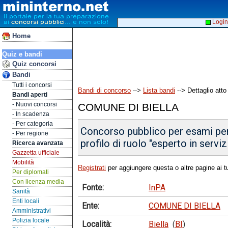
Login
Home
Quiz e bandi
Quiz concorsi
Bandi
Tutti i concorsi
Bandi di concorso
-->
Lista bandi
--> Dettaglio atto
Bandi aperti
- Nuovi concorsi
COMUNE DI BIELLA
- In scadenza
- Per categoria
Concorso pubblico per esami per 
- Per regione
profilo di ruolo "esperto in servizi
Ricerca avanzata
Gazzetta ufficiale
Mobilità
Registrati
per aggiungere questa o altre pagine ai tu
Per diplomati
Con licenza media
Fonte:
InPA
Sanità
Enti locali
Ente:
COMUNE DI BIELLA
Amministrativi
Polizia locale
Località:
Biella
(
BI
)