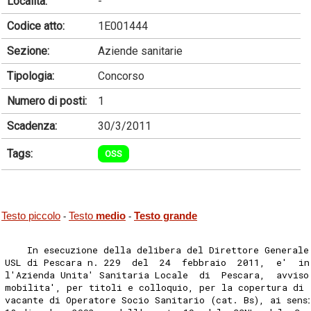
Località:
-
Codice atto:
1E001444
Sezione:
Aziende sanitarie
Tipologia:
Concorso
Numero di posti:
1
Scadenza:
30/3/2011
Tags:
OSS
Testo piccolo
Testo
medio
Testo grande
-
-
    In esecuzione della delibera del Direttore Generale
USL di Pescara n. 229  del  24  febbraio  2011,  e'  in
l'Azienda Unita' Sanitaria Locale  di  Pescara,  avviso
mobilita', per titoli e colloquio, per la copertura di 
vacante di Operatore Socio Sanitario (cat. Bs), ai sens