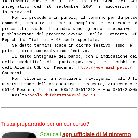
18 dicembre 2002 e  dell'  art  19  del  CCNL  del  Co
integrativo  del  20  settembre  2001  e  successive   
integrazioni. 
    Per la procedura in parola, il termine per la prese
domande,  redatte  su  carta  semplice  e  corredate  d
prescritti, scade il quindicesimo  giorno  successivo  
pubblicazione del presente avviso-  nella  Gazzetta  Uf
Repubblica Italiana - 4ª serie speciale. 
    Se detto termine scade in giorno festivo  esso  e' 
primo giorno successivo non festivo. 
    Il testo integrale del bando, con l'indicazione dei
delle  modalita'  di   partecipazione,   e'   pubblicat
dell'Azienda USL di  Pescara:  
http://www.ausl.pe.it
/  
Concorsi. 
    Per  ulteriori  informazioni  rivolgersi   all'Uffi
Risorse Umane dell'Azienda USL di Pescara, Via Renato P
65124 Pescara, telefono 08542530611213 - Fax 0851425305
    mailto:
paolo.difabrizio@ausl.pe.it
Ti stai preparando per un concorso?
Scarica l'
app ufficiale di Mininterno