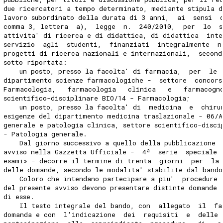
due ricercatori a tempo determinato, mediante stipula d
lavoro subordinato della durata di 3 anni,  ai  sensi  
comma 3, lettera  a),  legge  n.  240/2010,  per  lo  
attivita' di ricerca e di didattica, di didattica  inte
servizio  agli  studenti,  finanziati  integralmente  n
progetti di ricerca nazionali e internazionali,  second
sotto riportata: 
    un posto, presso la facolta' di farmacia,  per  le 
dipartimento scienze farmacologiche -  settore  concors
Farmacologia,   farmacologia   clinica   e   farmacogn
scientifico-disciplinare BIO/14 - Farmacologia; 
    un posto, presso la facolta' di  medicina  e  chiru
esigenze del dipartimento medicina traslazionale - 06/A
generale e patologia clinica, settore scientifico-disci
- Patologia generale. 
    Dal giorno successivo a quello della pubblicazione 
avviso nella Gazzetta Ufficiale -  4ª  serie  speciale 
esami» - decorre il termine di trenta  giorni  per  la 
delle domande, secondo le modalita' stabilite dal bando
    Coloro che intendano partecipare a piu'  procedure 
del presente avviso devono presentare distinte domande 
di esse. 
    Il testo integrale del bando, con  allegato  il  fa
domanda e con  l'indicazione  dei  requisiti  e  delle 