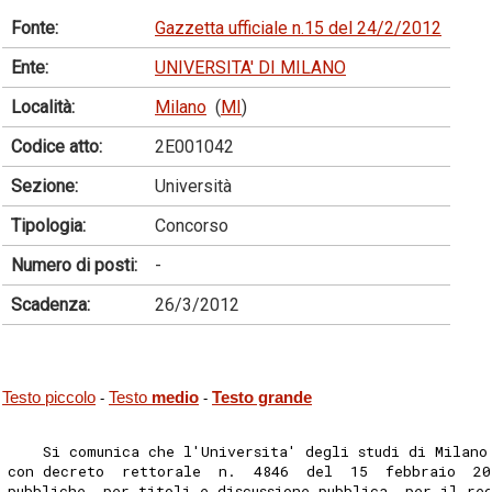
Fonte:
Gazzetta ufficiale n.15 del 24/2/2012
Ente:
UNIVERSITA' DI MILANO
Località:
Milano
(
MI
)
Codice atto:
2E001042
Sezione:
Università
Tipologia:
Concorso
Numero di posti:
-
Scadenza:
26/3/2012
Testo piccolo
Testo
medio
Testo grande
-
-
    Si comunica che l'Universita' degli studi di Milano
con decreto  rettorale  n.  4846  del  15  febbraio  20
pubbliche, per titoli e discussione pubblica, per il re