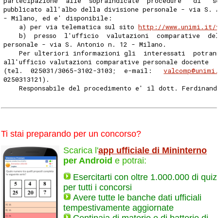
partecipazione  alle  sopraindicate  procedure   di   s
pubblicato all'albo della divisione personale - via S. 
- Milano, ed e' disponibile: 
    a) per via telematica sul sito 
http://www.unimi.it/
    b)  presso  l'ufficio  valutazioni  comparative  de
personale - via S. Antonio n. 12 - Milano. 
    Per ulteriori informazioni gli  interessati  potran
all'ufficio valutazioni comparative personale docente  
(tel.  025031/3065-3102-3103;  e-mail:   
valcomp@unimi
0250313121). 
    Responsabile del procedimento e' il dott. Ferdinand
Ti stai preparando per un concorso?
Scarica l'
app ufficiale di Mininterno
per Android
e potrai:
Esercitarti con oltre 1.000.000 di quiz
per tutti i concorsi
Avere tutte le banche dati ufficiali
tempestivamente aggiornate