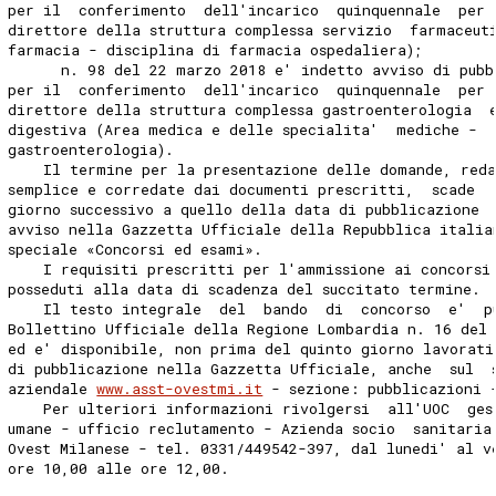
per il  conferimento  dell'incarico  quinquennale  per 
direttore della struttura complessa servizio  farmaceut
farmacia - disciplina di farmacia ospedaliera); 
      n. 98 del 22 marzo 2018 e' indetto avviso di pubb
per il  conferimento  dell'incarico  quinquennale  per 
direttore della struttura complessa gastroenterologia  
digestiva (Area medica e delle specialita'  mediche -  
gastroenterologia). 
    Il termine per la presentazione delle domande, red
semplice e corredate dai documenti prescritti,  scade  
giorno successivo a quello della data di pubblicazione 
avviso nella Gazzetta Ufficiale della Repubblica italia
speciale «Concorsi ed esami». 
    I requisiti prescritti per l'ammissione ai concorsi
posseduti alla data di scadenza del succitato termine. 
    Il testo integrale  del  bando  di  concorso  e'  p
Bollettino Ufficiale della Regione Lombardia n. 16 del
ed e' disponibile, non prima del quinto giorno lavorati
di pubblicazione nella Gazzetta Ufficiale, anche  sul  
aziendale 
www.asst-ovestmi.it
 - sezione: pubblicazioni 
    Per ulteriori informazioni rivolgersi  all'UOC  ges
umane - ufficio reclutamento - Azienda socio  sanitaria
Ovest Milanese - tel. 0331/449542-397, dal lunedi' al v
ore 10,00 alle ore 12,00. 