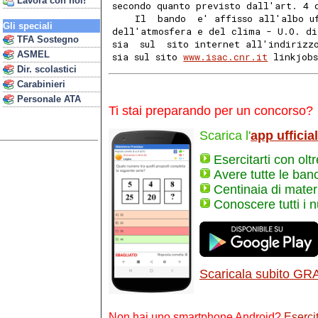
Lavora con noi!
secondo quanto previsto dall'art. 4 
    Il  bando  e' affisso all'albo u
Gli speciali
dell'atmosfera e del clima - U.O. di
TFA Sostegno
sia  sul  sito internet all'indirizz
ASMEL
sia sul sito 
www.isac.cnr.it
 linkjob
Dir. scolastici
Carabinieri
Personale ATA
Ti stai preparando per un concorso?
Scarica l'
app ufficia
Esercitarti con olt
Avere tutte le ban
Centinaia di materi
Conoscere tutti i 
Scaricala subito GR
Non hai uno smartphone Android?
Esercit