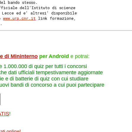
del bando stesso.
fficiale dell'Istituto di scienze
 Lecce ed e' altresi' disponibile
o 
www.urp.cnr.it
 link formazione,
s.
le di Mininterno
per Android
e potrai:
re 1.000.000 di quiz per tutti i concorsi
che dati ufficiali tempestivamente aggiornate
e e di batterie di quiz con cui studiare
nuovi bandi di concorso a cui puoi partecipare
ATIS
!
ati online
!