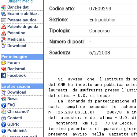
Dirigenti medici
Banche dati
Codice atto:
07E09299
Esami e abilitaz.
Sezione:
Enti pubblici
Patente nautica
Patente di guida
Tipologia:
Concorso
Patentino
Medicina
Numero di posti:
-
Download
Scadenza:
6/2/2008
Per interagire
Forum
Registrati
Facebook
    Si  avvisa  che  l'Istituto di s
del CNR ha indetto una pubblica sele
Le altre sezioni
laureati  da usufruirsi presso l'Ist
Download
del clima - U.O. di Lecce.
News
    La  domanda di partecipazione al
FAQ
carta  semplice  secondo  lo  schema
Chi siamo?
n. 126.230.BS.LE.01  -  2007/01 e in
dell'atmosfera e del clima - U.O. di
Contatti
-  Monteroni  km 1,2 - 73100 Lecce, 
GDPR
termine perentorio di quaranta giorn
Pubblicità
presente  avviso  nella  Gazzetta Uf