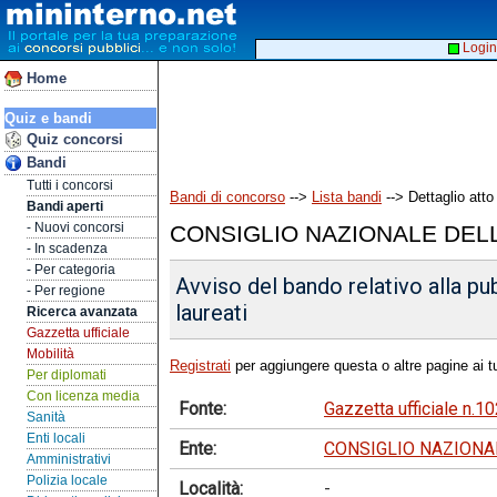
Login
Home
Quiz e bandi
Quiz concorsi
Bandi
Tutti i concorsi
Bandi di concorso
-->
Lista bandi
--> Dettaglio atto
Bandi aperti
- Nuovi concorsi
CONSIGLIO NAZIONALE DELL
- In scadenza
- Per categoria
Avviso del bando relativo alla pu
- Per regione
laureati
Ricerca avanzata
Gazzetta ufficiale
Mobilità
Registrati
per aggiungere questa o altre pagine ai tu
Per diplomati
Con licenza media
Fonte:
Gazzetta ufficiale n.
Sanità
Enti locali
Ente:
CONSIGLIO NAZIONAL
Amministrativi
Polizia locale
Località:
-