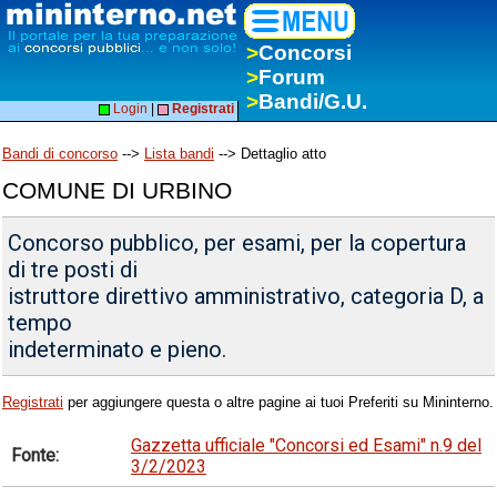
>
Concorsi
>
Forum
>
Bandi/G.U.
Login
|
Registrati
Bandi di concorso
-->
Lista bandi
--> Dettaglio atto
COMUNE DI URBINO
Concorso pubblico, per esami, per la copertura
di tre posti di
istruttore direttivo amministrativo, categoria D, a
tempo
indeterminato e pieno.
Registrati
per aggiungere questa o altre pagine ai tuoi Preferiti su Mininterno.
Gazzetta ufficiale "Concorsi ed Esami" n.9 del
Fonte:
3/2/2023