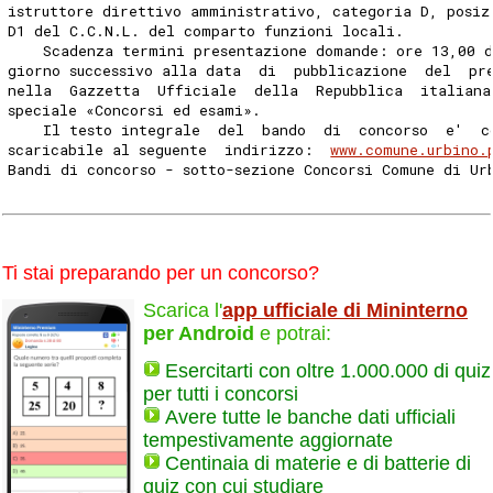
istruttore direttivo amministrativo, categoria D, posiz
D1 del C.C.N.L. del comparto funzioni locali. 
    Scadenza termini presentazione domande: ore 13,00 
giorno successivo alla data  di  pubblicazione  del  pr
nella  Gazzetta  Ufficiale  della  Repubblica  italiana
speciale «Concorsi ed esami». 
    Il testo integrale  del  bando  di  concorso  e'  c
scaricabile al seguente  indirizzo:  
www.comune.urbino.
Bandi di concorso - sotto-sezione Concorsi Comune di Ur
Ti stai preparando per un concorso?
Scarica l'
app ufficiale di Mininterno
per Android
e potrai:
Esercitarti con oltre 1.000.000 di quiz
per tutti i concorsi
Avere tutte le banche dati ufficiali
tempestivamente aggiornate
Centinaia di materie e di batterie di
quiz con cui studiare