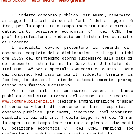
Testo piccolo
Testo
medio
Testo grande
-
-
    E' indetto concorso pubblico, per esami, riservato 
ai soggetti disabili di cui all'art. 1 della legge n. 6
1999, per la copertura a tempo indeterminato e pieno di
categoria C,  posizione  economica  C1,  del  CCNL  fun
profilo professionale «addetto amministrativo contabile
di Piacenza. 
    I  candidati  devono  presentare  la  domanda  di  
concorso, completa delle dichiarazioni e allegati richi
ore 23,59 del trentesimo giorno successivo alla data di
del presente  estratto  nella  Gazzetta  Ufficiale  del
italiana - 4ª Serie speciale «Concorsi ed esami» - pena
dal concorso. Nel caso in cui il  suddetto  termine  ca
festivo, lo stesso si  intende  automaticamente  prorog
giorno non festivo successivo. 
    Per i  requisiti  di  ammissione  vedere  il  bando
pubblicato sul sito internet del Comune  di  Piacenza  
www.comune.piacenza.it
 (sezione amministrazione traspar
di concorso - bandi di  concorso  e  bandi  espletati  
concorso pubblico, per esami, riservato  esclusivamente
disabili di cui all'art. 1 della legge n. 68 del 12 mar
la copertura a tempo indeterminato e pieno di due posti
C,  posizione  economica  C1,  del  CCNL  funzioni  loc
professionale addetto amministrativo contabile. 