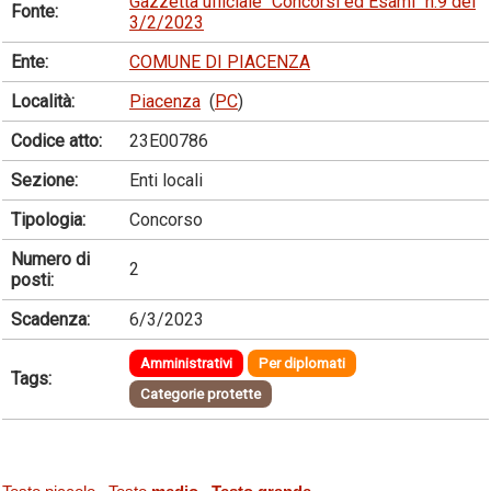
Gazzetta ufficiale "Concorsi ed Esami" n.9 del
Fonte:
3/2/2023
Ente:
COMUNE DI PIACENZA
Località:
Piacenza
(
PC
)
Codice atto:
23E00786
Sezione:
Enti locali
Tipologia:
Concorso
Numero di
2
posti:
Scadenza:
6/3/2023
Amministrativi
Per diplomati
Tags:
Categorie protette